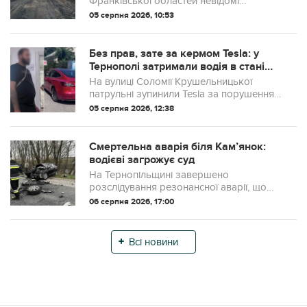
Франківської областей невідомі
засипали частину русла річки Золота
05 серпня 2026, 10:53
Липа, щоб облаштувати тимчасову
переправу. Екологи вже
задокументували порушення та розп...
Без прав, зате за кермом Tesla: у
Тернополі затримали водія в стані
наркотичного сп’яніння
На вулиці Соломії Крушельницької
патрульні зупинили Tesla за порушення
вимог дорожнього знака.
05 серпня 2026, 12:38
Смертельна аварія біля Кам’янок:
водієві загрожує суд
На Тернопільщині завершено
розслідування резонансної аварії, що
трапилася поблизу села Кам’янки.
06 серпня 2026, 17:00
Правоохоронці передали до суду
обвинувальний акт стосовно водія, чиї дії
на дорозі призвел...
Всі новини