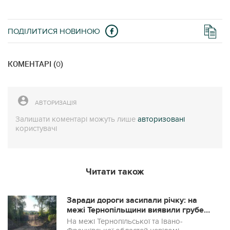
ПОДІЛИТИСЯ НОВИНОЮ
КОМЕНТАРІ (
)
0
АВТОРИЗАЦІЯ
Залишати коментарі можуть лише
авторизовані
користувачі
Читати також
Заради дороги засипали річку: на
межі Тернопільщини виявили грубе
порушення
На межі Тернопільської та Івано-