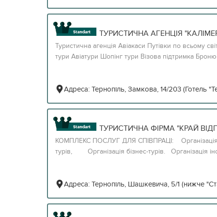
ТУРИСТИЧНА АГЕНЦІЯ "КАЛІМЕР
Туристична агенція Авіакаси Путівки по всьому с
тури Авіатури Шопінг тури Візова підтримка Бронюва
Адреса:
Тернопіль, Замкова, 14/203 (Готель "Т
ТУРИСТИЧНА ФІРМА "КРАЙ ВІД
КОМПЛЕКС ПОСЛУГ ДЛЯ СПІВПРАЦІ: Організація т
турів, Організація бізнес-турів. Організація інсен
Адреса:
Тернопіль, Шашкевича, 5/1 (нижче "Ста