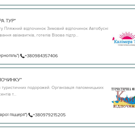
А ТУР"
віту Пляжний відпочинок Зимовий відпочинок Автобусні
ння авіаквитків, готелів Візова підтр...
ернопіль")
+380984357406
ПОЧИНКУ"
уристичних подорожей. Організація паломницьких
тів т...
рої піццерії")
+380979215205