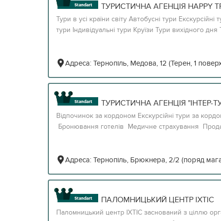
ТУРИСТИЧНА АГЕНЦІЯ HAPPY T
Тури в усі країни світу Автобусні тури Екскурсійні 
тури Індивідуальні тури Круїзи Тури вихідного дня Т
Адреса:
Тернопіль, Медова, 12 (Терен, 1 поверх
ТУРИСТИЧНА АГЕНЦІЯ "ІНТЕР-ТУ
Відпочинок за кордоном Екскурсійні тури за корд
Бронювання готелів Медичне страхування Продаж
Адреса:
Тернопіль, Брюкнера, 2/2 (поряд маг
ПАЛОМНИЦЬКИЙ ЦЕНТР ІХТІС
Паломницький центр ІХТІС заснований з ціллю орг