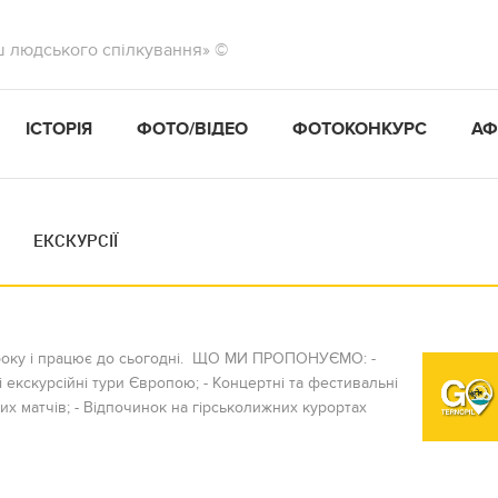
ш людського спілкування» ©
ІСТОРІЯ
ФОТО/ВІДЕО
ФОТОКОНКУРС
АФ
ЕКСКУРСІЇ
4 року і працює до сьогодні. ЩО МИ ПРОПОНУЄМО: -
і екскурсійні тури Європою; - Концертні та фестивальні
ьних матчів; - Відпочинок на гірськолижних курортах