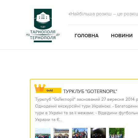
«Найбільша розкіш – це розкі
ГОЛОВНА
НОВИНИ
ТУРКЛУБ "GOTERNOPIL"
Турклуб "GoTernopil" заснований 27 вересня 201
Одноденні екскурсійні тури Україною; - Багатоденн
тури в Україні та за її межами; - Відвідини футбол
України та Є...