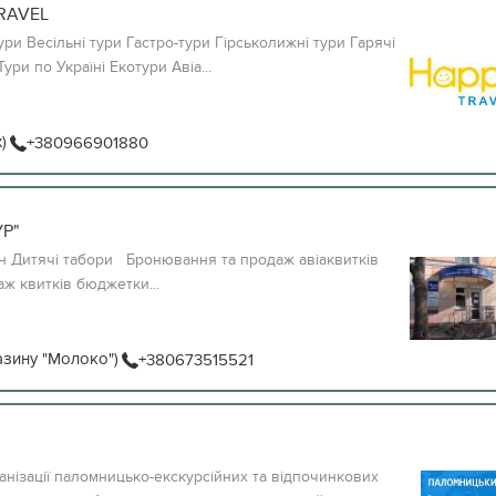
RAVEL
тури Весільні тури Гастро-тури Гірськолижні тури Гарячі
ури по Україні Екотури Авіа...
)
+380966901880
Р"
он Дитячі табори Бронювання та продаж авіаквитків
 квитків бюджетки...
азину "Молоко")
+380673515521
анізації паломницько-екскурсійних та відпочинкових