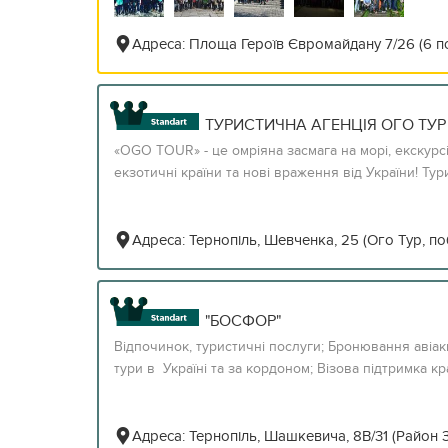
Адреса:
Площа Героїв Євромайдану 7/26 (6 п
ТУРИСТИЧНА АГЕНЦІЯ ОГО ТУР
«OGO TOUR» - це омріяна засмага на морі, екскурс
екзотичні країни та нові враження від України! Тур
Адреса:
Тернопіль, Шевченка, 25 (Ого Тур, п
"БОСФОР"
Відпочинок, туристичні послуги; Бронювання авіакв
тури в Україні та за кордоном; Візова підтримка краї
Адреса:
Тернопіль, Шашкевича, 8В/31 (Район