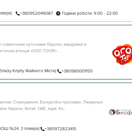
оверх)
+380952049087
Години роботи:
9:00 - 22:00
ії славетними куточками Європи, мандрівки в
истична агенція «ОGО TOUR!» ...
облизу Клубу Файного Міста)
+380980001155
итків; Страхування; Екскурсійні програми; Лікувальні
ни Європи, Китай, ОАЕ, Індія, Ко...
 ЗОШ №24, 3 поверх)
+380972823415