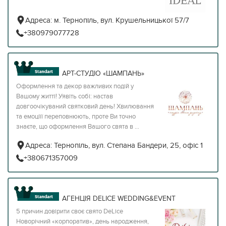
Адреса:
м. Тернопіль, вул. Крушельницької 57/7
+380979077728
АРТ-СТУДІО «ШАМПАНЬ»
Оформлення та декор важливих подій у
Вашому житті! Уявіть собі: настав
довгоочікуваний святковий день! Хвилювання
та емоціїї переповнюють, проте Ви точно
знаєте, що оформлення Вашого свята в ...
Адреса:
Тернопіль, вул. Cтепана Бандери, 25, офіс 1
+380671357009
АГЕНЦІЯ DELICE WEDDING&EVENT
5 причин довірити своє свято DeLice
Новорічний «корпоратив», день народження,