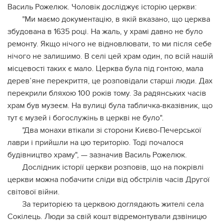
Василь Рожелюк. Чоловік досліджує історію церкви:
"Ми маємо документацію, в якій вказано, що церква
збудована в 1635 році. На жаль, у храмі давно не було
ремонту. Якщо нічого не відновлювати, то ми після себе
нічого не залишимо. В селі цей храм один, по всій нашій
місцевості таких є мало. Церква була під гонтою, мала
дерев’яне перекриття, це розповідали старші люди. Дах
перекрили бляхою 100 років тому. За радянських часів
храм був музеєм. На вулиці була табличка-вказівник, що
тут є музей і богослужінь в церкві не було".
"Два монахи втікали зі сторони Києво-Печерської
лаври і прийшли на цю територію. Тоді почалося
будівництво храму", — зазначив Василь Рожелюк.
Дослідник історії церкви розповів, що на покрівлі
церкви можна побачити сліди від обстрілів часів Другої
світової війни.
За територією та церквою доглядають жителі села
Сокілець. Люди за свій кошт відремонтували дзвіницю