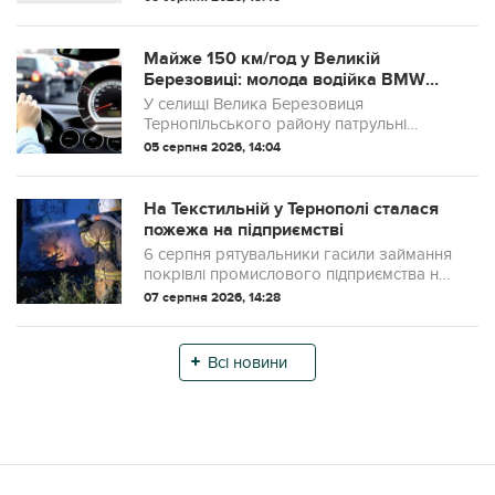
Майже 150 км/год у Великій
Березовиці: молода водійка BMW
отримала штраф
У селищі Велика Березовиця
Тернопільського району патрульні
зафіксували суттєве перевищення
05 серпня 2026, 14:04
швидкості. Під час контролю
дорожнього руху за допомогою
приладу TruCAM інспектори зупинили
На Текстильній у Тернополі сталася
авт...
пожежа на підприємстві
6 серпня рятувальники гасили займання
покрівлі промислового підприємства на
вул. Текстильній
07 серпня 2026, 14:28
Всі новини