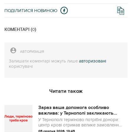
ПОДІЛИТИСЯ НОВИНОЮ
КОМЕНТАРІ (
)
0
АВТОРИЗАЦІЯ
Залишати коментарі можуть лише
авторизовані
користувачі
Читати також
Зараз ваша допомога особливо
важлива: у Тернополі закликають
терміново здати кров для військових
У Тернополі терміново потрібні донори:
центр крові отримав велике замовлення
для потреб ЗСУ
05 серпня 2026, 13:45