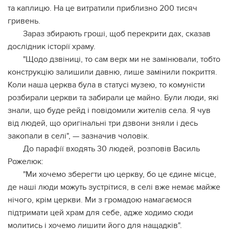
та каплицю. На це витратили приблизно 200 тисяч
гривень.
Зараз збирають гроші, щоб перекрити дах, сказав
дослідник історії храму.
"Щодо дзвіниці, то сам верх ми не замінювали, тобто
конструкцію залишили давню, лише замінили покриття.
Коли наша церква була в статусі музею, то комуністи
розбирали церкви та забирали це майно. Були люди, які
знали, що буде рейд і повідомили жителів села. Я чув
від людей, що оригінальні три дзвони зняли і десь
закопали в селі", — зазначив чоловік.
До парафії входять 30 людей, розповів Василь
Рожелюк:
"Ми хочемо зберегти цю церкву, бо це єдине місце,
де наші люди можуть зустрітися, в селі вже немає майже
нічого, крім церкви. Ми з громадою намагаємося
підтримати цей храм для себе, адже ходимо сюди
молитись і хочемо лишити його для нащадків".