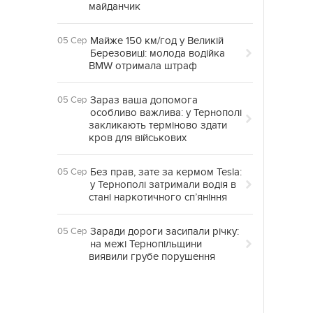
майданчик
Майже 150 км/год у Великій
05 Сер
Березовиці: молода водійка
BMW отримала штраф
Зараз ваша допомога
05 Сер
особливо важлива: у Тернополі
закликають терміново здати
кров для військових
Без прав, зате за кермом Tesla:
05 Сер
у Тернополі затримали водія в
стані наркотичного сп’яніння
Заради дороги засипали річку:
05 Сер
на межі Тернопільщини
виявили грубе порушення