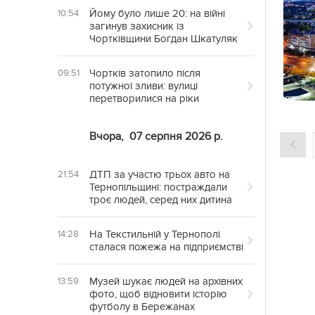
Йому було лише 20: на війні
10:54
загинув захисник із
Чортківщини Богдан Шкатуляк
Чортків затопило після
09:51
потужної зливи: вулиці
перетворилися на ріки
Вчора,
07 серпня 2026 р.
ДТП за участю трьох авто на
21:54
Тернопільщині: постраждали
троє людей, серед них дитина
На Текстильній у Тернополі
14:28
сталася пожежа на підприємстві
Музей шукає людей на архівних
13:59
фото, щоб відновити історію
футболу в Бережанах