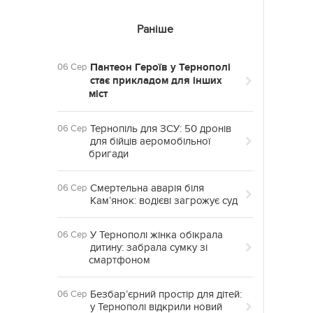
Раніше
Пантеон Героїв у Тернополі
06 Сер
стає прикладом для інших
міст
Тернопіль для ЗСУ: 50 дронів
06 Сер
для бійців аеромобільної
бригади
Смертельна аварія біля
06 Сер
Кам’янок: водієві загрожує суд
У Тернополі жінка обікрала
06 Сер
дитину: забрала сумку зі
смартфоном
Безбар’єрний простір для дітей:
06 Сер
у Тернополі відкрили новий