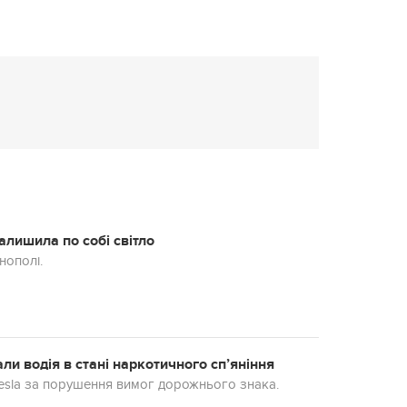
алишила по собі світло
нополі.
али водія в стані наркотичного сп’яніння
Tesla за порушення вимог дорожнього знака.