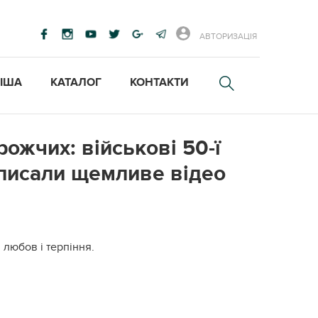
АВТОРИЗАЦІЯ
ІША
КАТАЛОГ
КОНТАКТИ
ожчих: військові 50-ї
аписали щемливе відео
 любов і терпіння.