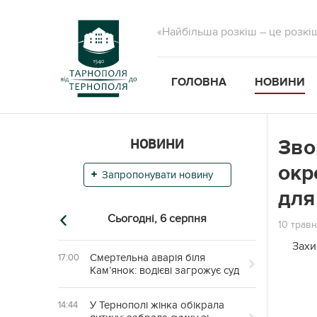
«Найбільша розкіш – це розкі
ГОЛОВНА
НОВИНИ
НОВИНИ
Зво
окр
Запропонувати новину
для
Сьогодні,
6 серпня
10 травн
Захи
Смертельна аварія біля
17:00
Кам’янок: водієві загрожує суд
У Тернополі жінка обікрала
14:44