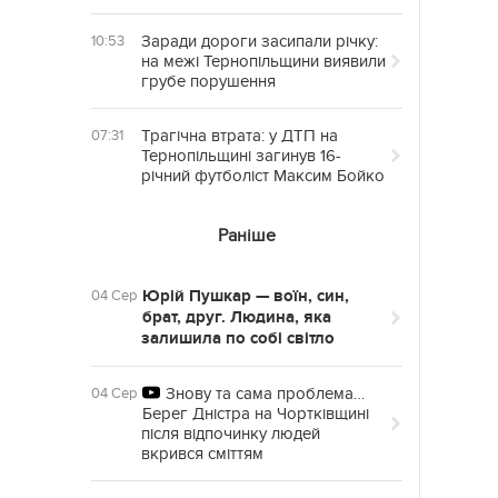
Заради дороги засипали річку:
10:53
на межі Тернопільщини виявили
грубе порушення
Трагічна втрата: у ДТП на
07:31
Тернопільщині загинув 16-
річний футболіст Максим Бойко
Раніше
Юрій Пушкар — воїн, син,
04 Сер
брат, друг. Людина, яка
залишила по собі світло
Знову та сама проблема…
04 Сер
Берег Дністра на Чортківщині
після відпочинку людей
вкрився сміттям