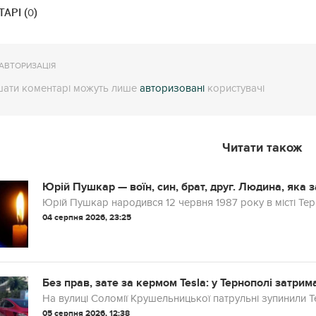
АРІ (
)
0
АВТОРИЗАЦІЯ
ати коментарі можуть лише
авторизовані
користувачі
Читати також
Юрій Пушкар — воїн, син, брат, друг. Людина, яка з
Юрій Пушкар народився 12 червня 1987 року в місті Тер
04 серпня 2026, 23:25
Без прав, зате за кермом Tesla: у Тернополі затрим
На вулиці Соломії Крушельницької патрульні зупинили 
05 серпня 2026, 12:38