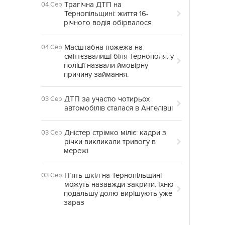
Трагічна ДТП на
04 Сер
Тернопільщині: життя 16-
річного водія обірвалося
Масштабна пожежа на
04 Сер
сміттєзвалищі біля Тернополя: у
поліції назвали ймовірну
причину займання.
ДТП за участю чотирьох
03 Сер
автомобілів сталася в Ангелівці
Дністер стрімко міліє: кадри з
03 Сер
річки викликали тривогу в
мережі
П’ять шкіл на Тернопільщині
03 Сер
можуть назавжди закрити. Їхню
подальшу долю вирішують уже
зараз