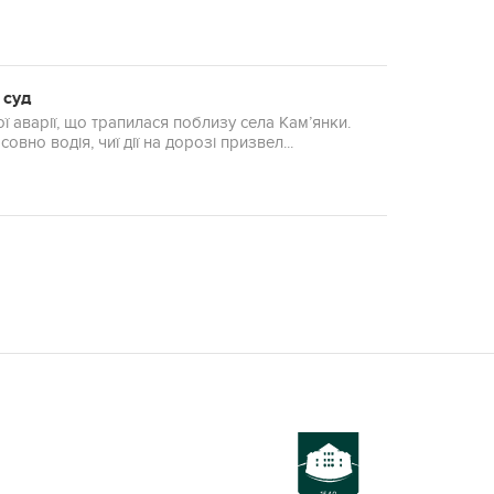
 суд
 аварії, що трапилася поблизу села Кам’янки.
но водія, чиї дії на дорозі призвел...