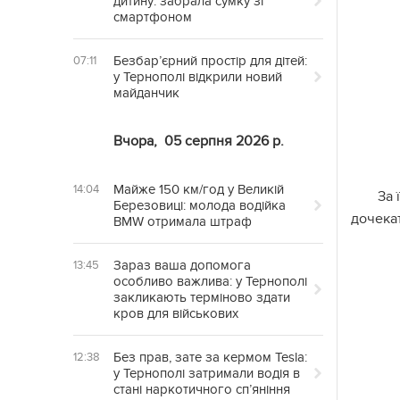
дитину: забрала сумку зі
смартфоном
Безбар’єрний простір для дітей:
07:11
у Тернополі відкрили новий
майданчик
Вчора,
05 серпня 2026 р.
Майже 150 км/год у Великій
14:04
За 
Березовиці: молода водійка
дочека
BMW отримала штраф
Зараз ваша допомога
13:45
особливо важлива: у Тернополі
закликають терміново здати
кров для військових
Без прав, зате за кермом Tesla:
12:38
у Тернополі затримали водія в
стані наркотичного сп’яніння