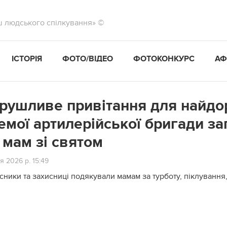
ш людського спілкування» ©
ІСТОРІЯ
ФОТО/ВІДЕО
ФОТОКОНКУРС
АФ
рушливе привітання для найдор
емої артилерійської бригади з
 мам зі святом
я 2026 р. 15:49
сники та захисниці подякували мамам за турботу, піклування,