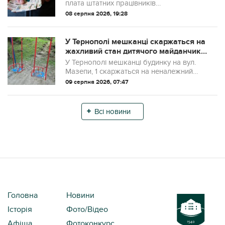
зарплати
плата штатних працівників
Тернопільської області становила 25
08 серпня 2026, 19:28
568 грн. Це на 9,7% більше, ніж у травні,
однак лише 78% від середнього
показника по Укр...
У Тернополі мешканці скаржаться на
жахливий стан дитячого майданчика
на Мазепи
У Тернополі мешканці будинку на вул.
Мазепи, 1 скаржаться на неналежний
стан дитячого майданчика. За словами
09 серпня 2026, 07:47
авторки допису, конструкції
перебувають у занедбаному та
аварійному стані.
Всі новини
Головна
Новини
Історія
Фото/Відео
Афіша
Фотоконкурс