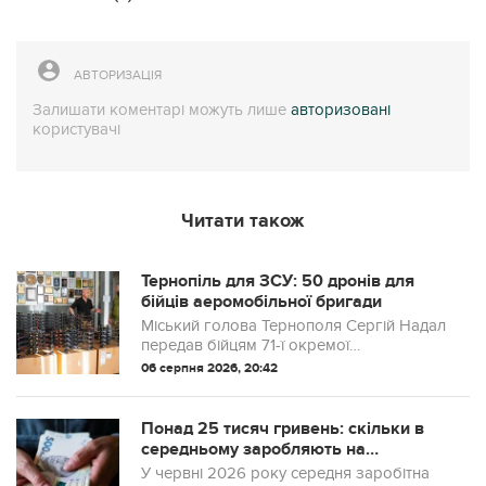
АВТОРИЗАЦІЯ
Залишати коментарі можуть лише
авторизовані
користувачі
Читати також
Тернопіль для ЗСУ: 50 дронів для
бійців аеромобільної бригади
Міський голова Тернополя Сергій Надал
передав бійцям 71-ї окремої
аеромобільної бригади 50 безпілотних
06 серпня 2026, 20:42
літальних апаратів «Vyriy Pro 15».
Понад 25 тисяч гривень: скільки в
середньому заробляють на
Тернопільщині та де найвищі
У червні 2026 року середня заробітна