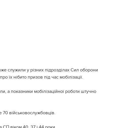
вже служили у різних підрозділах Сил оборони
ро їх нібито призов під час мобілізації.
али, а показники мобілізаційної роботи штучно
е 70 військовослужбовців.
СП віком 40, 37 і 44 роки.