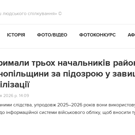
ш людського спілкування» ©
ІСТОРІЯ
ФОТО/ВІДЕО
ФОТОКОНКУРС
АФ
римали трьох начальників райо
нопільщини за підозрою у зави
ілізації
я 2026 р. 14:09
аними слідства, упродовж 2025–2026 років вони використову
до інформаційної системи військового обліку, щоб вносити т