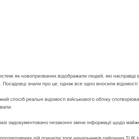
истемі як новопризваних відображали людей, які насправді 
. Посадовці знали про це, однак все одно вносили відомості п
акий спосіб реальні відомості військового обліку спотворюв
вали.
азі задокументовано незаконні зміни інформації щодо майж
протиправних дій причетні троє начальників районних ТЦК та 