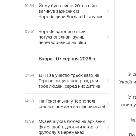
Йому було лише 20: на війні
10:54
загинув захисник із
Чортківщини Богдан Шкатуляк
Чортків затопило після
09:51
потужної зливи: вулиці
перетворилися на ріки
Вчора,
07 серпня 2026 р.
У с
ДТП за участю трьох авто на
21:54
Тернопільщині: постраждали
України
троє людей, серед них дитина
У т
На Текстильній у Тернополі
14:28
завищу
сталася пожежа на підприємстві
Нар
Музей шукає людей на архівних
13:59
фото, щоб відновити історію
футболу в Бережанах
До 