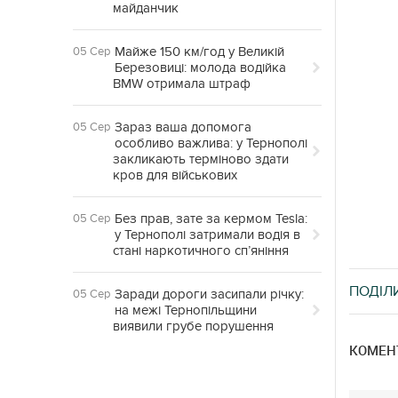
майданчик
Майже 150 км/год у Великій
05 Сер
Березовиці: молода водійка
BMW отримала штраф
Зараз ваша допомога
05 Сер
особливо важлива: у Тернополі
закликають терміново здати
кров для військових
Без прав, зате за кермом Tesla:
05 Сер
у Тернополі затримали водія в
стані наркотичного сп’яніння
ПОДІЛ
Заради дороги засипали річку:
05 Сер
на межі Тернопільщини
виявили грубе порушення
КОМЕНТ