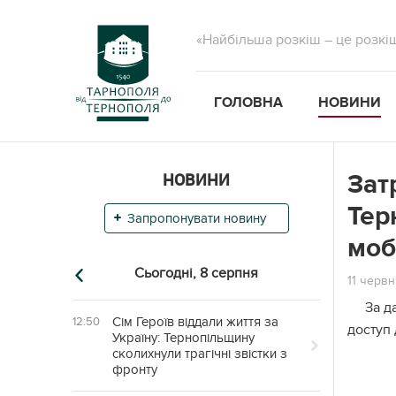
«Найбільша розкіш – це розкі
ГОЛОВНА
НОВИНИ
НОВИНИ
Зат
Тер
Запропонувати новину
моб
Сьогодні,
8 серпня
11 червн
За д
Сім Героїв віддали життя за
12:50
доступ 
Україну: Тернопільщину
сколихнули трагічні звістки з
фронту