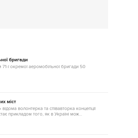
ьної бригади
 71-ї окремої аеромобільної бригади 50
их міст
» відома волонтерка та співавторка концепції
ає прикладом того, як в Україні мож...