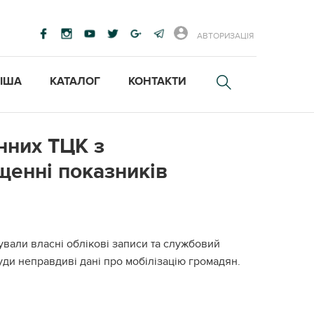
АВТОРИЗАЦІЯ
ІША
КАТАЛОГ
КОНТАКТИ
нних ТЦК з
щенні показників
вали власні облікові записи та службовий
уди неправдиві дані про мобілізацію громадян.