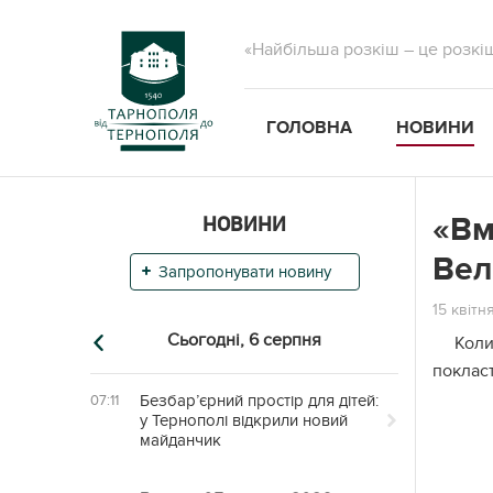
«Найбільша розкіш – це розкі
ГОЛОВНА
НОВИНИ
НОВИНИ
«Вм
Вел
Запропонувати новину
15 квітн
Сьогодні,
6 серпня
Коли
покласт
Безбар’єрний простір для дітей:
07:11
у Тернополі відкрили новий
майданчик