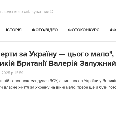
ш людського спілкування» ©
ІСТОРІЯ
ФОТО/ВІДЕО
ФОТОКОНКУРС
АФ
ерти за Україну — цього мало", 
икій Британії Валерій Залужний
я 2025 р. 15:59
шній головнокомандувач ЗСУ, а нині посол України у Великі
и власне життя за Україну на війні мало, треба ще й бути го