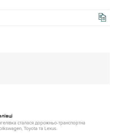
елівці
 Ангелівка сталася дорожньо-транспортна
lkswagen, Toyota та Lexus.