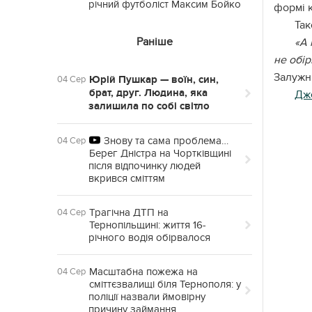
річний футболіст Максим Бойко
формі к
Так
Раніше
«А 
не обір
Залужн
Юрій Пушкар — воїн, син,
04 Сер
брат, друг. Людина, яка
Дж
залишила по собі світло
Знову та сама проблема…
04 Сер
Берег Дністра на Чортківщині
після відпочинку людей
вкрився сміттям
Трагічна ДТП на
04 Сер
Тернопільщині: життя 16-
річного водія обірвалося
Масштабна пожежа на
04 Сер
сміттєзвалищі біля Тернополя: у
поліції назвали ймовірну
причину займання.