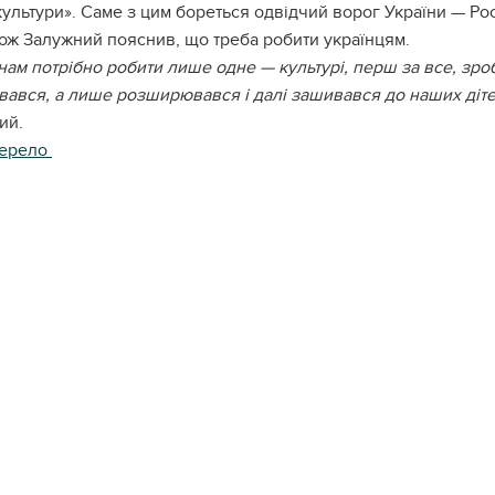
ультури». Саме з цим бореться одвідчий ворог України — Росі
ож Залужний пояснив, що треба робити українцям.
нам потрібно робити лише одне — культурі, перш за все, зр
вався, а лише розширювався і далі зашивався до наших дітей,
ий.
ерело