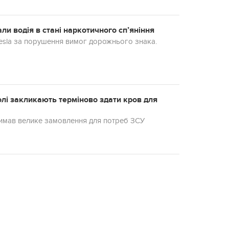
али водія в стані наркотичного сп’яніння
Tesla за порушення вимог дорожнього знака.
лі закликають терміново здати кров для
тримав велике замовлення для потреб ЗСУ