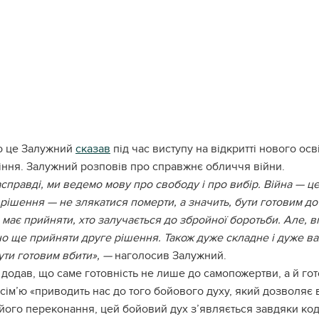
о це Залужний
сказав
під час виступу на відкритті нового ос
іння. Залужний розповів про справжнє обличчя війни.
справді, ми ведемо мову про свободу і про вибір. Війна — ц
рішення — не злякатися померти, а значить, бути готовим д
має прийняти, хто залучається до збройної боротьби. Але, вм
о ще прийняти друге рішення. Також дуже складне і дуже ва
ти готовим вбити», —
наголосив Залужний.
 додав, що саме готовність не лише до самопожертви, а й гото
сім’ю «приводить нас до того бойового духу, який дозволяє 
його переконання, цей бойовий дух з’являється завдяки коду 