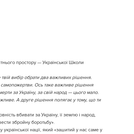
вітнього простору — Української Школи
е твій вибір обрати два важливих рішення.
о самопожертви. Ось таке важливе рішення
ерти за Україну, за свій народ — цього мало.
жливе. А друге рішення полягає у тому, що ти
вність вбивати за Україну, її землю і народ,
вести збройну боротьбу».
української нації, який «зашитий у нас саме у