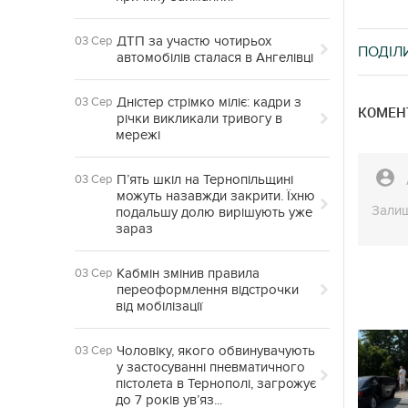
ДТП за участю чотирьох
03 Сер
ПОДІЛ
автомобілів сталася в Ангелівці
Дністер стрімко міліє: кадри з
03 Сер
КОМЕНТ
річки викликали тривогу в
мережі
П’ять шкіл на Тернопільщині
03 Сер
можуть назавжди закрити. Їхню
Залиш
подальшу долю вирішують уже
зараз
Кабмін змінив правила
03 Сер
переоформлення відстрочки
від мобілізації
Чоловіку, якого обвинувачують
03 Сер
у застосуванні пневматичного
пістолета в Тернополі, загрожує
до 7 років ув’яз...