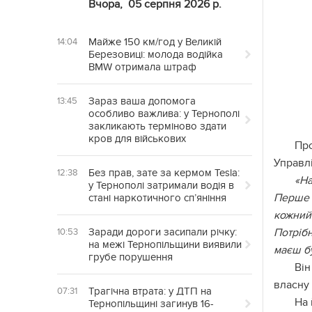
Вчора,
05 серпня 2026 р.
Майже 150 км/год у Великій
14:04
Березовиці: молода водійка
BMW отримала штраф
Зараз ваша допомога
13:45
особливо важлива: у Тернополі
закликають терміново здати
кров для військових
Пр
Управл
Без прав, зате за кермом Tesla:
12:38
«На
у Тернополі затримали водія в
Перше 
стані наркотичного сп’яніння
кожний 
Заради дороги засипали річку:
Потрібн
10:53
на межі Тернопільщини виявили
маєш бу
грубе порушення
Він
власну 
Трагічна втрата: у ДТП на
07:31
На 
Тернопільщині загинув 16-