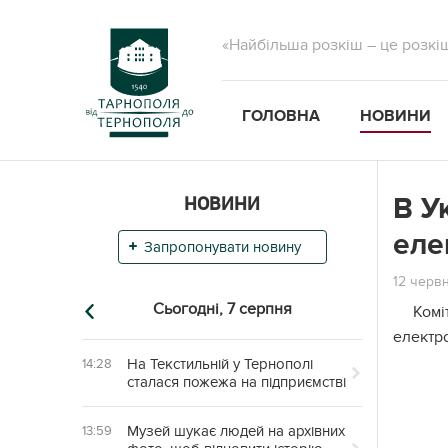
«Найбільша розкіш – це розкі
ГОЛОВНА
НОВИНИ
НОВИНИ
В У
еле
Запропонувати новину
12 червн
Сьогодні,
7 серпня
Комі
електро
На Текстильній у Тернополі
14:28
сталася пожежа на підприємстві
Музей шукає людей на архівних
13:59