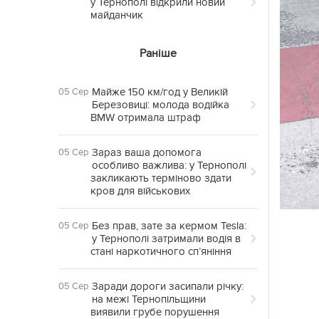
у Тернополі відкрили новий
майданчик
Раніше
Майже 150 км/год у Великій
05 Сер
Березовиці: молода водійка
BMW отримала штраф
Зараз ваша допомога
05 Сер
особливо важлива: у Тернополі
закликають терміново здати
кров для військових
Без прав, зате за кермом Tesla:
05 Сер
у Тернополі затримали водія в
стані наркотичного сп’яніння
Заради дороги засипали річку:
05 Сер
на межі Тернопільщини
виявили грубе порушення