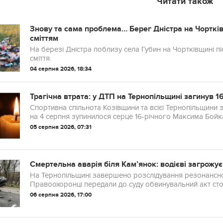
Читати також
Знову та сама проблема… Берег Дністра на Чорткі
сміттям
На березі Дністра поблизу села Губин на Чортківщині 
сміття.
04 серпня 2026, 18:34
Трагічна втрата: у ДТП на Тернопільщині загинув 
Спортивна спільнота Козівщини та всієї Тернопільщини за
на 4 серпня зупинилося серце 16-річного Максима Бойка
05 серпня 2026, 07:31
Смертельна аварія біля Кам’янок: водієві загрожує
На Тернопільщині завершено розслідування резонансної
Правоохоронці передали до суду обвинувальний акт стосов
06 серпня 2026, 17:00