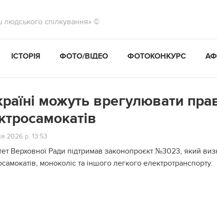
ш людського спілкування» ©
ІСТОРІЯ
ФОТО/ВІДЕО
ФОТОКОНКУРС
АФ
країні можуть врегулювати пра
ктросамокатів
я 2026 р. 13:53
тет Верховної Ради підтримав законопроєкт №3023, який виз
самокатів, моноколіс та іншого легкого електротранспорту.