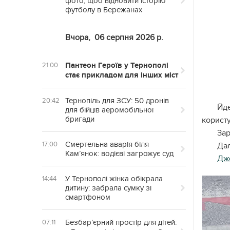
фото, щоб відновити історію
футболу в Бережанах
Вчора,
06 серпня 2026 р.
Пантеон Героїв у Тернополі
21:00
стає прикладом для інших міст
Тернопіль для ЗСУ: 50 дронів
20:42
Йде
для бійців аеромобільної
бригади
корист
Зар
Смертельна аварія біля
17:00
Дал
Кам’янок: водієві загрожує суд
Дж
У Тернополі жінка обікрала
14:44
дитину: забрала сумку зі
смартфоном
Безбар’єрний простір для дітей:
07:11