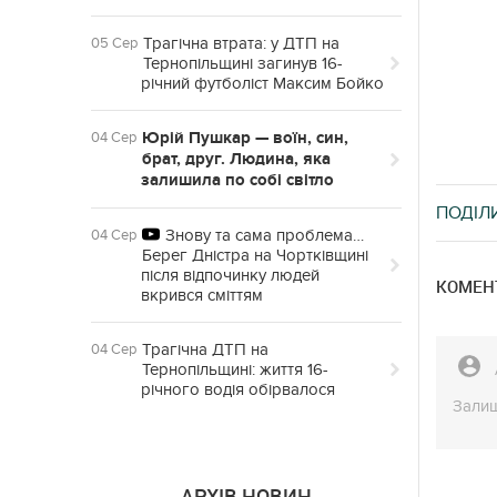
Трагічна втрата: у ДТП на
05 Сер
Тернопільщині загинув 16-
річний футболіст Максим Бойко
Юрій Пушкар — воїн, син,
04 Сер
брат, друг. Людина, яка
залишила по собі світло
ПОДІЛ
Знову та сама проблема…
04 Сер
Берег Дністра на Чортківщині
після відпочинку людей
КОМЕНТ
вкрився сміттям
Трагічна ДТП на
04 Сер
Тернопільщині: життя 16-
річного водія обірвалося
Залиш
АРХІВ НОВИН