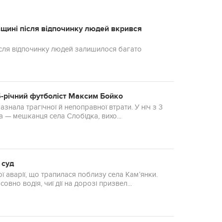
вщині після відпочинку людей вкрився
після відпочинку людей залишилося багато
16-річний футболіст Максим Бойко
знала трагічної й непоправної втрати. У ніч з 3
 — мешканця села Слобідка, вихо...
 суд
 аварії, що трапилася поблизу села Кам’янки.
но водія, чиї дії на дорозі призвел...