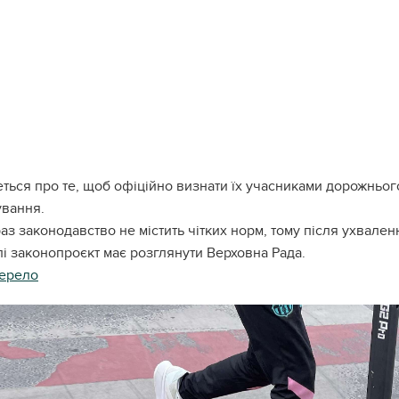
ться про те, щоб офіційно визнати їх учасниками дорожнього
ування.
аз законодавство не містить чітких норм, тому після ухвал
і законопроєкт має розглянути Верховна Рада.
ерело