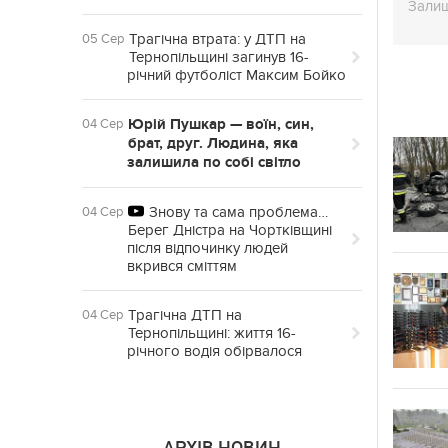
Залиш
Трагічна втрата: у ДТП на
05 Сер
Тернопільщині загинув 16-
річний футболіст Максим Бойко
Юрій Пушкар — воїн, син,
04 Сер
брат, друг. Людина, яка
залишила по собі світло
Знову та сама проблема…
04 Сер
Берег Дністра на Чортківщині
після відпочинку людей
вкрився сміттям
Трагічна ДТП на
04 Сер
Тернопільщині: життя 16-
річного водія обірвалося
АРХІВ НОВИН