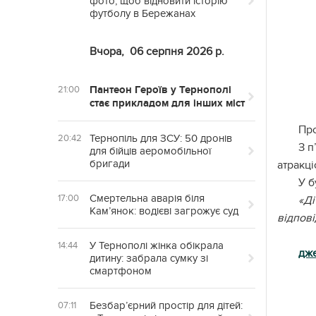
фото, щоб відновити історію
футболу в Бережанах
Вчора,
06 серпня 2026 р.
Пантеон Героїв у Тернополі
21:00
стає прикладом для інших міст
Про
Тернопіль для ЗСУ: 50 дронів
20:42
З п
для бійців аеромобільної
бригади
атракці
У б
Смертельна аварія біля
17:00
«Ді
Кам’янок: водієві загрожує суд
відпові
У Тернополі жінка обікрала
14:44
дж
дитину: забрала сумку зі
смартфоном
Безбар’єрний простір для дітей:
07:11