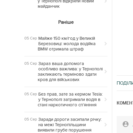
у Тернополі відкрили новий
майданчик
Раніше
Майже 150 км/год у Великій
05 Сер
Березовиці: молода водійка
BMW отримала штраф
Зараз ваша допомога
05 Сер
особливо важлива: у Тернополі
закликають терміново здати
кров для військових
ПОДІЛ
Без прав, зате за кермом Tesla:
05 Сер
у Тернополі затримали водія в
КОМЕНТ
стані наркотичного сп’яніння
Заради дороги засипали річку:
05 Сер
на межі Тернопільщини
виявили грубе порушення