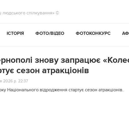
ш людського спілкування» ©
ІСТОРІЯ
ФОТО/ВІДЕО
ФОТОКОНКУРС
АФ
ернополі знову запрацює «Колес
ртує сезон атракціонів
я 2026 р. 22:37
рку Національного відродження стартує сезон атракціонів.