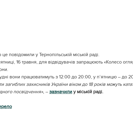
 це повідомили у Тернопільській міській раді.
’ятниці, 16 травня, для відвідувачів запрацюють «Колесо огля
они.
удні вони працюватимуть з 12:00 до 20:00, у п’ятницю – до 20:3
ти загиблих захисників України віком до 18 років можуть ка
дного посвідчення»,
–
зазначили
у міській раді.
ерело