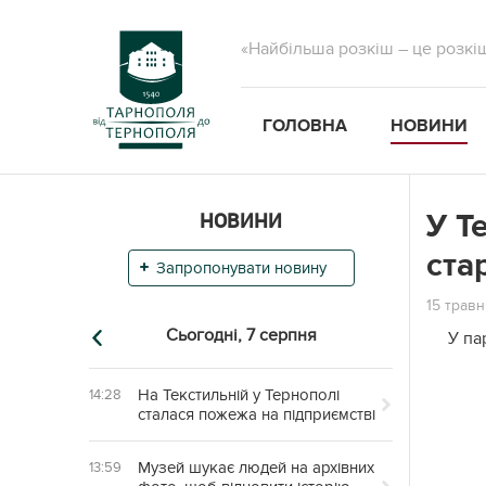
«Найбільша розкіш – це розкі
ГОЛОВНА
НОВИНИ
НОВИНИ
У Т
ста
Запропонувати новину
15 травн
Сьогодні,
7 серпня
У па
На Текстильній у Тернополі
14:28
сталася пожежа на підприємстві
Музей шукає людей на архівних
13:59