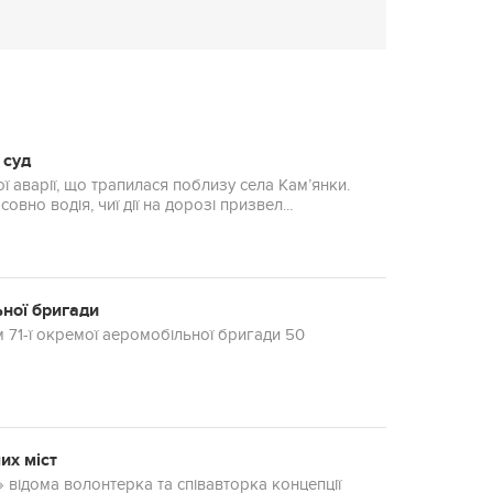
 суд
 аварії, що трапилася поблизу села Кам’янки.
но водія, чиї дії на дорозі призвел...
ьної бригади
 71-ї окремої аеромобільної бригади 50
их міст
» відома волонтерка та співавторка концепції