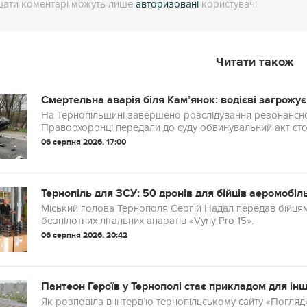
ати коментарі можуть лише
авторизовані
користувачі
Читати також
Смертельна аварія біля Кам’янок: водієві загрожує
На Тернопільщині завершено розслідування резонансної
Правоохоронці передали до суду обвинувальний акт стосов
06 серпня 2026, 17:00
Тернопіль для ЗСУ: 50 дронів для бійців аеромобіл
Міський голова Тернополя Сергій Надал передав бійцям
безпілотних літальних апаратів «Vyriy Pro 15».
06 серпня 2026, 20:42
Пантеон Героїв у Тернополі стає прикладом для інш
Як розповіла в інтерв’ю тернопільському сайту «Погляд