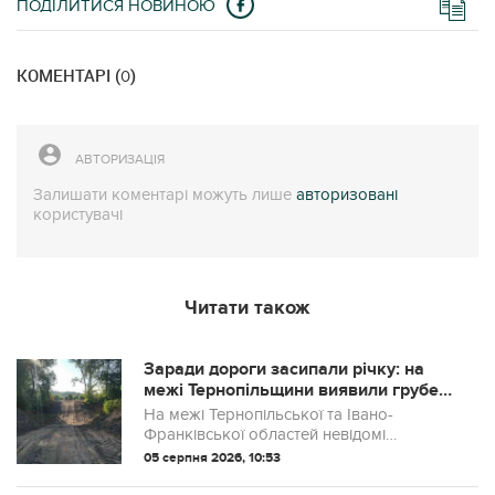
ПОДІЛИТИСЯ НОВИНОЮ
КОМЕНТАРІ (
)
0
АВТОРИЗАЦІЯ
Залишати коментарі можуть лише
авторизовані
користувачі
Читати також
Заради дороги засипали річку: на
межі Тернопільщини виявили грубе
порушення
На межі Тернопільської та Івано-
Франківської областей невідомі
засипали частину русла річки Золота
05 серпня 2026, 10:53
Липа, щоб облаштувати тимчасову
переправу. Екологи вже