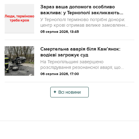
задокументували порушення та розп...
Зараз ваша допомога особливо
важлива: у Тернополі закликають
терміново здати кров для військових
У Тернополі терміново потрібні донори:
центр крові отримав велике замовлення
для потреб ЗСУ
05 серпня 2026, 13:45
Смертельна аварія біля Кам’янок:
водієві загрожує суд
На Тернопільщині завершено
розслідування резонансної аварії, що
трапилася поблизу села Кам’янки.
06 серпня 2026, 17:00
Правоохоронці передали до суду
обвинувальний акт стосовно водія, чиї дії
на дорозі призвел...
Всі новини