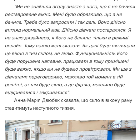
"Ми не знайшли згоду знаєте з чого, що я не бачили
реставроване вікно. Мені було образливо, що я не
бачила. Треба було запросити і так далі. Воно дійсно
вигляд нормальний має. Дійсно дівчата постаралися. Я
не знаю дизайнера, я його не бачила, тільки в режимі
онлайн. Тому важко мені сказати. Як далі буде виглядати
це вікно з тим склом, не знаю. Функціональність його
буде порушена напевне, працювати в тому приміщені
буде важко, якщо ми не будемо провітрювати. Ми ще з
дівчатами переговоримо, можливо той момент в тій
решітці, от там буде скло, а де фіртка, можливо буде
відкриватися і закриватися".
Анна-Марія Дзюбак сказала, що скло в вікону раму
ставитимуть наступного тижня.