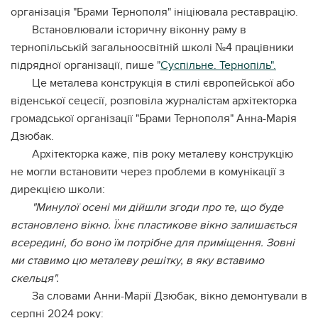
організація "Брами Тернополя" ініціювала реставрацію.
Встановлювали історичну віконну раму в
тернопільській загальноосвітній школі №4 працівники
підрядної організації, пише "
Суспільне. Тернопіль".
Це металева конструкція в стилі європейської або
віденської сецесії, розповіла журналістам архітекторка
громадської організації "Брами Тернополя" Анна-Марія
Дзюбак.
Архітекторка каже, пів року металеву конструкцію
не могли встановити через проблеми в комунікації з
дирекцією школи:
"Минулої осені ми дійшли згоди про те, що буде
встановлено вікно. Їхнє пластикове вікно залишається
всередині, бо воно їм потрібне для приміщення. Зовні
ми ставимо цю металеву решітку, в яку вставимо
скельця".
За словами Анни-Марії Дзюбак, вікно демонтували в
серпні 2024 року: