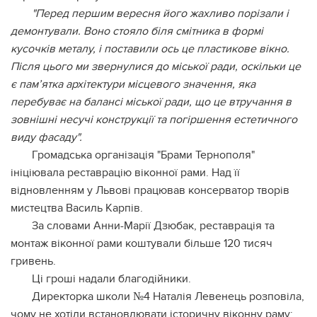
"Перед першим вересня його жахливо порізали і
демонтували. Воно стояло біля смітника в формі
кусочків металу, і поставили ось це пластикове вікно.
Після цього ми звернулися до міської ради, оскільки це
є пам’ятка архітектури місцевого значення, яка
перебуває на балансі міської ради, що це втручання в
зовнішні несучі конструкції та погіршення естетичного
виду фасаду".
Громадська організація "Брами Тернополя"
ініціювала реставрацію віконної рами. Над її
відновленням у Львові працював консерватор творів
мистецтва Василь Карпів.
За словами Анни-Марії Дзюбак, реставрація та
монтаж віконної рами коштували більше 120 тисяч
гривень.
Ці гроші надали благодійники.
Директорка школи №4 Наталія Левенець розповіла,
чому не хотіли встановлювати історичну віконну раму: