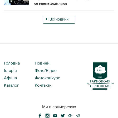
зафіксували суттєве перевищення
05 серпня 2026, 14:04
швидкості. Під час контролю
дорожнього руху за допомогою
приладу TruCAM інспектори зупинили
Всі новини
авт...
Головна
Новини
Історія
Фото/Відео
Афіша
Фотоконкурс
Каталог
Контакти
Ми в соцмережах