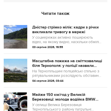
Читати також
Дністер стрімко міліє: кадри з річки
викликали тривогу в мережі
У соцмережах активно поширюють
відео, на якому видно, наскільки обмілів
Дністер.
03 серпня 2026, 16:55
Масштабна пожежа на сміттєзвалищі
біля Тернополя: у поліції назвали
ймовірну причину займання.
На Тернопільщині поліцейські спільно з
рятувальниками розслідують обставини
пожежі на Малашівському сміттєзвалищі.
04 серпня 2026, 03:44
Майже 150 км/год у Великій
Березовиці: молода водійка BMW
отримала штраф
У селищі Велика Березовиця
Тернопільського району патрульні