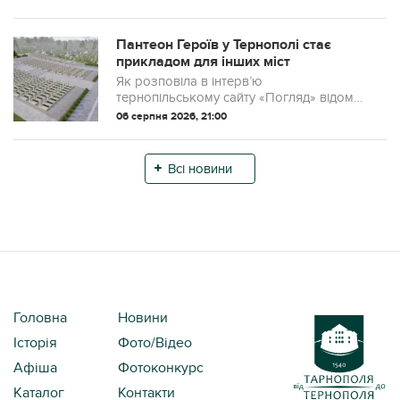
Липа, щоб облаштувати тимчасову
переправу. Екологи вже
задокументували порушення та розп...
Пантеон Героїв у Тернополі стає
прикладом для інших міст
Як розповіла в інтерв’ю
тернопільському сайту «Погляд» відома
волонтерка та співавторка концепції
06 серпня 2026, 21:00
Дарця Веретюк, Пантеон Героїв у
Тернополі поступово стає прикладом
того, як в Україні мож...
Всі новини
Головна
Новини
Історія
Фото/Відео
Афіша
Фотоконкурс
Каталог
Контакти