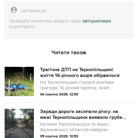
АВТОРИЗАЦІЯ
Залишати коментарі можуть лише
авторизовані
користувачі
Читати також
Трагічна ДТП на Тернопільщині:
життя 16-річного водія обірвалося
На Тернопільщині сталася жахлива
трагедія: 16-річний підліток, який
потрапив у дорожньо-транспортну
04 серпня 2026, 12:53
пригоду, помер у медичному закладі.
Попри зусилля лікарів, травми, отримані
внаслідок з...
Заради дороги засипали річку: на
межі Тернопільщини виявили грубе
порушення
На межі Тернопільської та Івано-
Франківської областей невідомі
засипали частину русла річки Золота
05 серпня 2026, 10:53