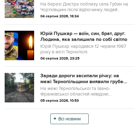
відпочинку людей вкрився сміттям
На березі Дністра поблизу села Губин на
Чортківщині після відпочинку людей
залишилося багато сміття.
04 серпня 2026, 18:34
Юрій Пушкар — воїн, син, брат, друг.
Людина, яка залишила по собі світло
Юрій Пушкар народився 12 червня 1987
року в місті Тернополі.
04 серпня 2026, 23:25
Заради дороги засипали річку: на
межі Тернопільщини виявили грубе
порушення
На межі Тернопільської та Івано-
Франківської областей невідомі
засипали частину русла річки Золота
05 серпня 2026, 10:53
Липа, щоб облаштувати тимчасову
переправу. Екологи вже
задокументували порушення та розп...
Всі новини