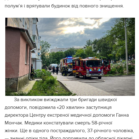
полум’я і врятували будинок від повного знищення.
За викликом виїжджали три бригади швидкої
допомоги, повідомила «20 хвилин» заступниця
директора Центру екстреної медичної допомоги Ганна
Мончак. Медики констатували смерть 58-річної
жінки. Ще в одного постраждалого, 37-річного чоловіка,
— значні опіки тіла. Його доправили до обласної лікарні.