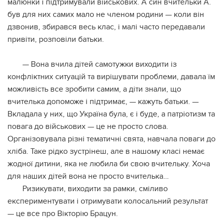
малюнки і підтримували військових. А син вчительки А.
був для них самих мало не членом родини — коли він
дзвонив, збирався весь клас, і малі часто передавали
привіти, розповіли батьки.
— Вона вчила дітей самотужки виходити із
конфліктних ситуацій та вирішувати проблеми, давала їм
можливість все зробити самим, а діти знали, що
вчителька допоможе і підтримає, — кажуть батьки. —
Вкладала у них, що Україна була, є і буде, а патріотизм та
повага до військових — це не просто слова.
Організовувала різні тематичні свята, навчала поваги до
хліба. Таке рідко зустрінеш, але в нашому класі немає
жодної дитини, яка не любила би свою вчительку. Хоча
для наших дітей вона не просто вчителька…
Ризикувати, виходити за рамки, сміливо
експериментувати і отримувати колосальний результат
— це все про Вікторію Брацун.