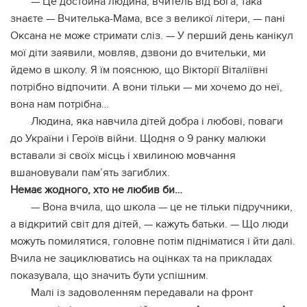
— Це достойна людина, вчитель від Бога, така
знаєте — Вчителька-Мама, все з великої літери, — пані
Оксана не може стримати сліз. — У перший день канікул
мої діти заявили, мовляв, дзвони до вчительки, ми
йдемо в школу. Я їм пояснюю, що Вікторії Віталіївні
потрібно відпочити. А вони тільки — ми хочемо до неї,
вона нам потрібна…
Людина, яка навчила дітей добра і любові, поваги
до України і Героїв війни. Щодня о 9 ранку малюки
вставали зі своїх місць і хвилиною мовчання
вшановували пам’ять загиблих.
Немає жодного, хто не любив би…
— Вона вчила, що школа — це не тільки підручники,
а відкритий світ для дітей, — кажуть батьки. — Що люди
можуть помилятися, головне потім підніматися і йти далі.
Вчила не зациклюватись на оцінках та на прикладах
показувала, що значить бути успішним.
Малі із задоволенням передавали на фронт