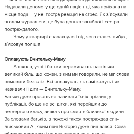
Надавали допомогу ще одній пацієнтці, яка приїхала на
місце події — у неї гостра реакція на стрес. Як з’ясували
згодом журналісти, це була донька загиблої і сестра
постраждалого.
Чому у квартирі спалахнуло і від чого стався вибух,
з’ясовує поліція.
Оплакують Вчительку-Маму
А школа, учні і батьки переживають настільки
великий біль, що кожен, з ким ми говорили, не міг слова
вимовити без сліз. Всі оплакують, як самі кажуть і як
називали її діти — Вчительку-Маму.
Батьки дуже просять не називати їхніх прізвищ у
публікації, бо ще не всі дітки, які перейшли до
четвертого класу, знають про смерть близької людини.
За словами батьків, в пожежі також постраждав син-
військовий А., яким пані Вікторія дуже пишалася. Сама
збирала допомогу і не раз возила до нього на