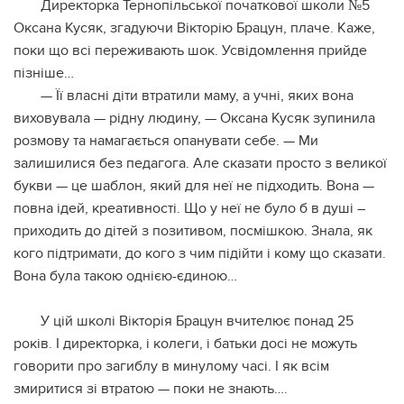
Директорка Тернопільської початкової школи №5
Оксана Кусяк, згадуючи Вікторію Брацун, плаче. Каже,
поки що всі переживають шок. Усвідомлення прийде
пізніше…
— Її власні діти втратили маму, а учні, яких вона
виховувала — рідну людину, — Оксана Кусяк зупинила
розмову та намагається опанувати себе. — Ми
залишилися без педагога. Але сказати просто з великої
букви — це шаблон, який для неї не підходить. Вона —
повна ідей, креативності. Що у неї не було б в душі –
приходить до дітей з позитивом, посмішкою. Знала, як
кого підтримати, до кого з чим підійти і кому що сказати.
Вона була такою однією-єдиною…
У цій школі Вікторія Брацун вчителює понад 25
років. І директорка, і колеги, і батьки досі не можуть
говорити про загиблу в минулому часі. І як всім
змиритися зі втратою — поки не знають….