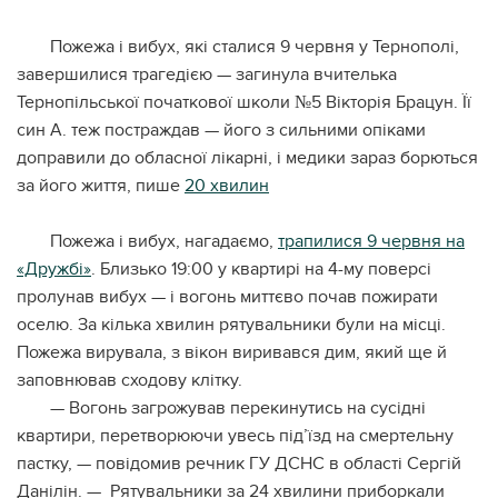
Пожежа і вибух, які сталися 9 червня у Тернополі,
завершилися трагедією — загинула вчителька
Тернопільської початкової школи №5 Вікторія Брацун. Її
син А. теж постраждав — його з сильними опіками
доправили до обласної лікарні, і медики зараз борються
за його життя, пише
20 хвилин
Пожежа і вибух, нагадаємо,
трапилися 9 червня на
«Дружбі»
. Близько 19:00 у квартирі на 4-му поверсі
пролунав вибух — і вогонь миттєво почав пожирати
оселю. За кілька хвилин рятувальники були на місці.
Пожежа вирувала, з вікон виривався дим, який ще й
заповнював сходову клітку.
— Вогонь загрожував перекинутись на сусідні
квартири, перетворюючи увесь під’їзд на смертельну
пастку, — повідомив речник ГУ ДСНС в області Сергій
Данілін. — Рятувальники за 24 хвилини приборкали