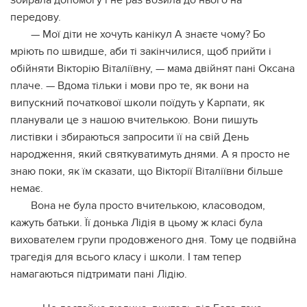
передову.
— Мої діти не хочуть канікул А знаєте чому? Бо
мріють по швидше, аби ті закінчилися, щоб прийти і
обійняти Вікторію Віталіївну, — мама двійнят пані Оксана
плаче. — Вдома тільки і мови про те, як вони на
випускний початкової школи поїдуть у Карпати, як
планували це з нашою вчителькою. Вони пишуть
листівки і збираються запросити її на свій День
народження, який святкуватимуть днями. А я просто не
знаю поки, як їм сказати, що Вікторії Віталіївни більше
немає.
Вона не була просто вчителькою, класоводом,
кажуть батьки. Її донька Лідія в цьому ж класі була
вихователем групи продовженого дня. Тому це подвійна
трагедія для всього класу і школи. І там тепер
намагаються підтримати пані Лідію.