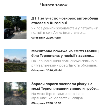
Читати також
ДТП за участю чотирьох автомобілів
сталася в Ангелівці
Як повідомили журналістам у патрульній
поліції, в селі Ангелівка сталася
дорожньо-транспортна пригода без
03 серпня 2026, 19:18
травмованих за участю автомобілів Audi,
Volkswagen, Toyota та Lexus.
Масштабна пожежа на сміттєзвалищі
біля Тернополя: у поліції назвали
ймовірну причину займання.
На Тернопільщині поліцейські спільно з
рятувальниками розслідують обставини
пожежі на Малашівському сміттєзвалищі.
04 серпня 2026, 03:44
Заради дороги засипали річку: на
межі Тернопільщини виявили грубе
порушення
На межі Тернопільської та Івано-
Франківської областей невідомі
засипали частину русла річки Золота
05 серпня 2026, 10:53
Липа, щоб облаштувати тимчасову