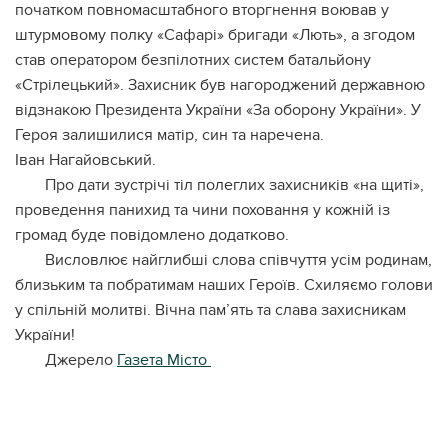
початком повномасштабного вторгнення воював у
штурмовому полку «Сафарі» бригади «Лють», а згодом
став оператором безпілотних систем батальйону
«Стрілецький». Захисник був нагороджений державною
відзнакою Президента України «За оборону України». У
Героя залишилися матір, син та наречена.
Іван Нагайовський.
Про дати зустрічі тіл полеглих захисників «на щиті»,
проведення панихид та чини поховання у кожній із
громад буде повідомлено додатково.
Висловлює найглибші слова співчуття усім родинам,
близьким та побратимам наших Героїв. Схиляємо голови
у спільній молитві. Вічна пам’ять та слава захисникам
України!
Джерело
Газета Місто