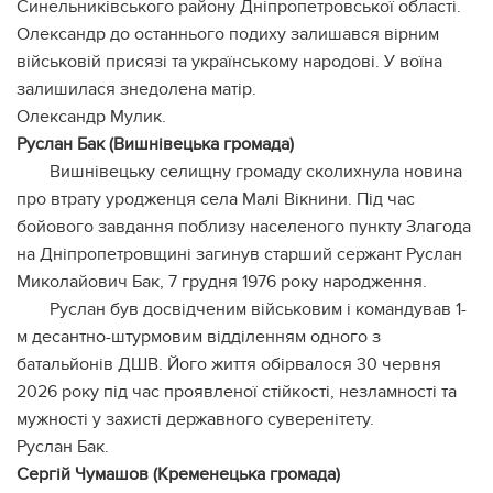
Синельниківського району Дніпропетровської області.
Олександр до останнього подиху залишався вірним
військовій присязі та українському народові. У воїна
залишилася знедолена матір.
Олександр Мулик.
Руслан Бак (Вишнівецька громада)
Вишнівецьку селищну громаду сколихнула новина
про втрату уродженця села Малі Вікнини. Під час
бойового завдання поблизу населеного пункту Злагода
на Дніпропетровщині загинув старший сержант Руслан
Миколайович Бак, 7 грудня 1976 року народження.
Руслан був досвідченим військовим і командував 1-
м десантно-штурмовим відділенням одного з
батальйонів ДШВ. Його життя обірвалося 30 червня
2026 року під час проявленої стійкості, незламності та
мужності у захисті державного суверенітету.
Руслан Бак.
Сергій Чумашов (Кременецька громада)