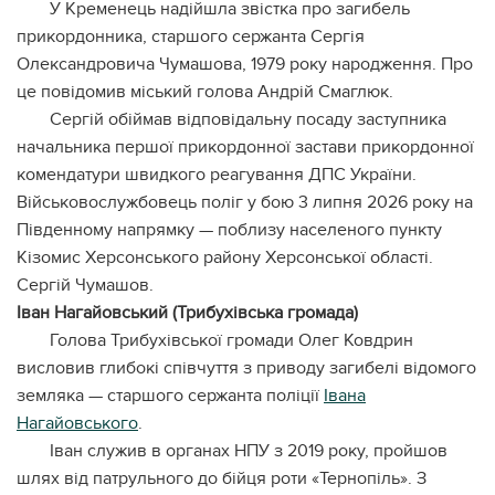
У Кременець надійшла звістка про загибель
прикордонника, старшого сержанта Сергія
Олександровича Чумашова, 1979 року народження. Про
це повідомив міський голова Андрій Смаглюк.
Сергій обіймав відповідальну посаду заступника
начальника першої прикордонної застави прикордонної
комендатури швидкого реагування ДПС України.
Військовослужбовець поліг у бою 3 липня 2026 року на
Південному напрямку — поблизу населеного пункту
Кізомис Херсонського району Херсонської області.
Сергій Чумашов.
Іван Нагайовський (Трибухівська громада)
Голова Трибухівської громади Олег Ковдрин
висловив глибокі співчуття з приводу загибелі відомого
земляка — старшого сержанта поліції
Івана
Нагайовського
.
Іван служив в органах НПУ з 2019 року, пройшов
шлях від патрульного до бійця роти «Тернопіль». З