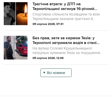
внаслідок з...
Трагічна втрата: у ДТП на
Тернопільщині загинув 16-річний
футболіст Максим Бойко
Спортивна спільнота Козівщини та всієї
Тернопільщини зазнала трагічної й
непоправної втрати. У ніч з 3 на 4 серпня
05 серпня 2026, 07:31
зупинилося серце 16-річного Максима
Бойка — мешканця села Слобідка, вихо...
Без прав, зате за кермом Tesla: у
Тернополі затримали водія в стані
наркотичного сп’яніння
На вулиці Соломії Крушельницької
патрульні зупинили Tesla за порушення
вимог дорожнього знака.
05 серпня 2026, 12:38
Всі новини