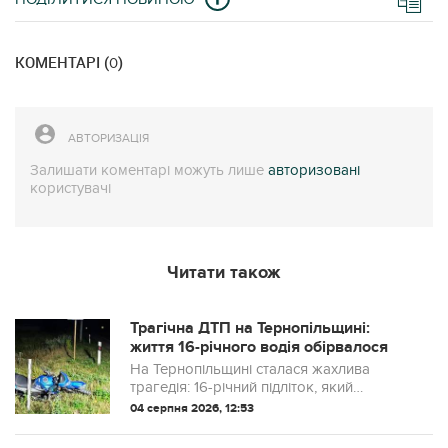
КОМЕНТАРІ (
)
0
АВТОРИЗАЦІЯ
Залишати коментарі можуть лише
авторизовані
користувачі
Читати також
Трагічна ДТП на Тернопільщині:
життя 16-річного водія обірвалося
На Тернопільщині сталася жахлива
трагедія: 16-річний підліток, який
потрапив у дорожньо-транспортну
04 серпня 2026, 12:53
пригоду, помер у медичному закладі.
Попри зусилля лікарів, травми, отримані