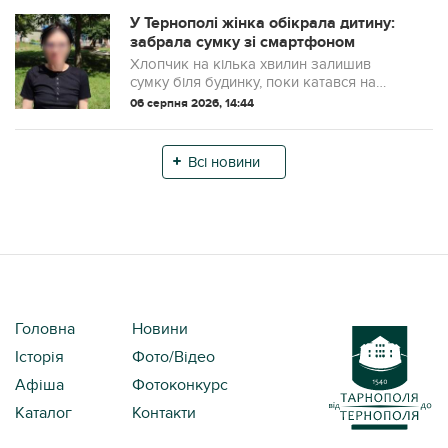
майданчик, облаштований для
комфортного дозвілля ...
У Тернополі жінка обікрала дитину:
забрала сумку зі смартфоном
Хлопчик на кілька хвилин залишив
сумку біля будинку, поки катався на
велосипеді. Коли повернувся, речей уже
06 серпня 2026, 14:44
не було.
Всі новини
Головна
Новини
Історія
Фото/Відео
Афіша
Фотоконкурс
Каталог
Контакти