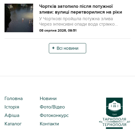
комфортного дозвілля ...
Чортків затопило після потужної
зливи: вулиці перетворилися на ріки
У Чорткові пройшла потужна злива
Через інтенсивні опади вода стрімко
заповнила вулиці міста, місцями
08 серпня 2026, 09:51
утворюючи ріки
Всі новини
Головна
Новини
Історія
Фото/Відео
Афіша
Фотоконкурс
Каталог
Контакти