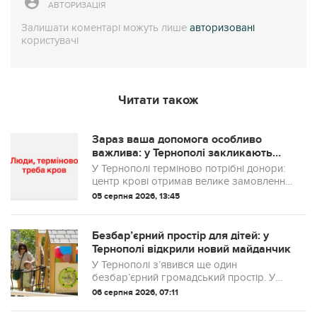
АВТОРИЗАЦІЯ
Залишати коментарі можуть лише
авторизовані
користувачі
Читати також
Зараз ваша допомога особливо
важлива: у Тернополі закликають
терміново здати кров для військових
У Тернополі терміново потрібні донори:
центр крові отримав велике замовлення
для потреб ЗСУ
05 серпня 2026, 13:45
Безбар’єрний простір для дітей: у
Тернополі відкрили новий майданчик
У Тернополі з’явився ще один
безбар’єрний громадський простір. У
парку «Здоров’я» на вулиці Волинській
06 серпня 2026, 07:11
відкрили новий інклюзивний дитячий
майданчик, облаштований для