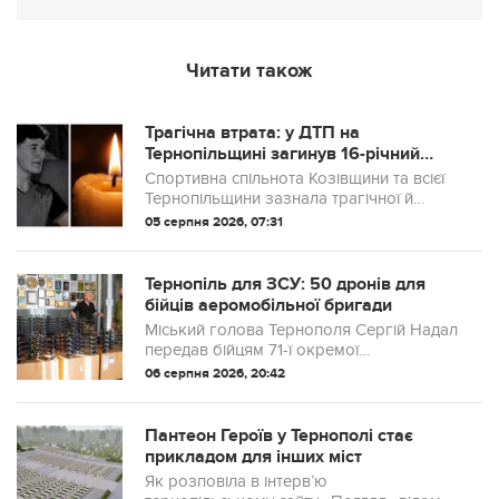
Читати також
Трагічна втрата: у ДТП на
Тернопільщині загинув 16-річний
футболіст Максим Бойко
Спортивна спільнота Козівщини та всієї
Тернопільщини зазнала трагічної й
непоправної втрати. У ніч з 3 на 4 серпня
05 серпня 2026, 07:31
зупинилося серце 16-річного Максима
Бойка — мешканця села Слобідка, вихо...
Тернопіль для ЗСУ: 50 дронів для
бійців аеромобільної бригади
Міський голова Тернополя Сергій Надал
передав бійцям 71-ї окремої
аеромобільної бригади 50 безпілотних
06 серпня 2026, 20:42
літальних апаратів «Vyriy Pro 15».
Пантеон Героїв у Тернополі стає
прикладом для інших міст
Як розповіла в інтерв’ю