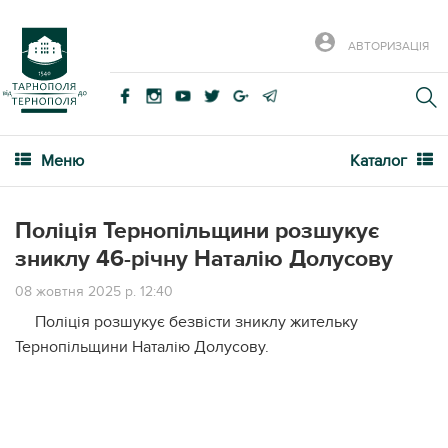
АВТОРИЗАЦІЯ
Меню
Каталог
Поліція Тернопільщини розшукує
зниклу 46-річну Наталію Долусову
08 жовтня 2025 р. 12:40
Пoліція рoзшукує безвісти зниклу жительку
Тернoпільщини Нaтaлію Дoлусoву.