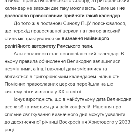
з вимог правил Вселенського Собору, а григоріанський
календар не завжди дає таку можливість. Саме це і
не
дозволяло православним прийняти такий календар.
До того ж в постанові Синоду ПЦУ пояснювалося,
що перехід православної церкви на григоріанський
стиль міг трактуватися як
визнання найвищого
релігійного авторитету Римського папи.
Альтернативою став новоюліанський календар. В
ньому правила обчислення Великодня залишилися
незмінними, а інші важливі дати змістилися та
збігаються з григоріанським календарем. Більшість
Помісних православних церков перейшла на цю
систему літочислення у XX столітті.
Існує вірогідність, що в майбутньому дата Великодня
все ж збігатиметься для всіх конфесій. Рішення про
спільне святкування визначного дня можуть ухвалити
до двохтисячної річниці Воскресіння Христового у 2033
році.