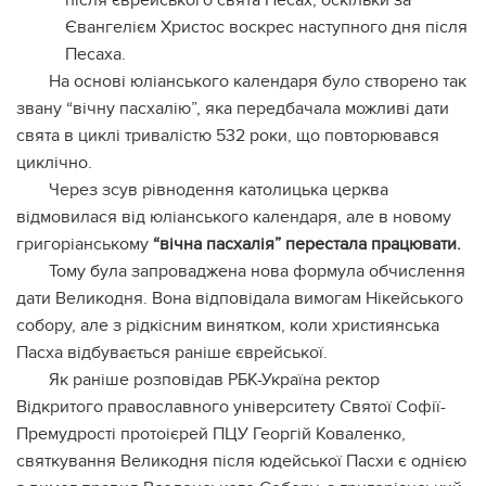
після єврейського свята Песах, оскільки за
Євангелієм Христос воскрес наступного дня після
Песаха.
На основі юліанського календаря було створено так
звану “вічну пасхалію”, яка передбачала можливі дати
свята в циклі тривалістю 532 роки, що повторювався
циклічно.
Через зсув рівнодення католицька церква
відмовилася від юліанського календаря, але в новому
григоріанському
“вічна пасхалія” перестала працювати.
Тому була запроваджена нова формула обчислення
дати Великодня. Вона відповідала вимогам Нікейського
собору, але з рідкісним винятком, коли християнська
Пасха відбувається раніше єврейської.
Як раніше розповідав РБК-Україна ректор
Відкритого православного університету Святої Софії-
Премудрості протоієрей ПЦУ Георгій Коваленко,
святкування Великодня після юдейської Пасхи є однією