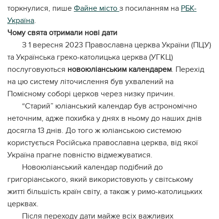
торкнулися, пише
Файне місто
з посиланням на
РБК-
Україна
.
Чому свята отримали нові дати
З 1 вересня 2023 Православна церква України (ПЦУ)
та Українська греко-католицька церква (УГКЦ)
послуговуються
новоюліанським календарем
. Перехід
на цю систему літочислення був ухвалений на
Помісному соборі церков через низку причин.
“Старий” юліанський календар був астрономічно
неточним, адже похибка у днях в ньому до наших днів
досягла 13 днів. До того ж юліанською системою
користується Російська православна церква, від якої
Україна прагне повністю відмежуватися.
Новоюліанський календар подібний до
григоріанського, який використовують у світському
житті більшість країн світу, а також у римо-католицьких
церквах.
Після переходу дати майже всіх важливих