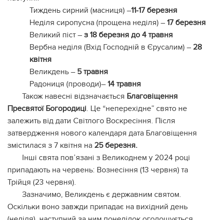
Тиждень сирний (масниця) –
11-17 березня
Неділя сиропусна (прощена неділя) –
17 березня
Великий піст –
з 18 березня до 4 травня
Вербна неділя (Вхід Господній в Єрусалим) –
28
квітня
Великдень –
5 травня
Радониця (проводи)–
14 травня
Також навесні відзначається
Благовіщення
Пресвятої Богородиці
. Це “неперехідне” свято не
залежить від дати Світлого Воскресіння. Після
затвердження нового календаря дата Благовіщення
змістилася з 7 квітня на
25 березня.
Інші свята пов’язані з Великоднем у 2024 році
припадають на червень: Вознесіння (13 червня) та
Трійця (23 червня).
Зазначимо, Великдень є державним святом.
Оскільки воно завжди припадає на вихідний день
(неділя), наступний за ним понеділок оголошується