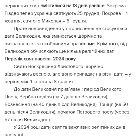
церковних свят
змістилися на 13 днів раніше
. Зокрема
Різдво тепер українці святкують 25 грудня, Покрова – 1
жовтня, святого Миколая – 6 грудня.
Проте нововведення у літочисленні не стосуються
дати Великодня, яка змінюється щорічно та
визначається за особливими правилами. Крім того, від
Великодня обчислюють ще кілька релігійних дат.
Перелік свят навесні 2024 року
Свято Воскресіння Христового щорічно
відзначають весною, але воно припадає на різні дати – у
період між 4 квітня та 8 травня.
До дати Великодня прив’язані: період Великого
Посту, Вербна неділя (за 7 днів до Великодня),
Вознесіння (на 40 день після Великодня), Трійця (на 50
день після Великодня), початок Петрового посту (через
57 після Великодня).
У 2024 році дати свят та важливих релігійних днів
наступні: