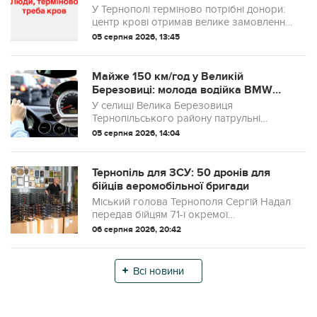
терміново здати кров для військових
У Тернополі терміново потрібні донори:
центр крові отримав велике замовлення
для потреб ЗСУ
05 серпня 2026, 13:45
Майже 150 км/год у Великій
Березовиці: молода водійка BMW
отримала штраф
У селищі Велика Березовиця
Тернопільського району патрульні
зафіксували суттєве перевищення
05 серпня 2026, 14:04
швидкості. Під час контролю
дорожнього руху за допомогою
приладу TruCAM інспектори зупинили
Тернопіль для ЗСУ: 50 дронів для
авт...
бійців аеромобільної бригади
Міський голова Тернополя Сергій Надал
передав бійцям 71-ї окремої
аеромобільної бригади 50 безпілотних
06 серпня 2026, 20:42
літальних апаратів «Vyriy Pro 15».
Всі новини