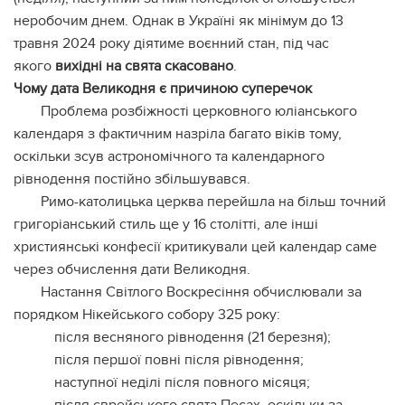
неробочим днем. Однак в Україні як мінімум до 13
травня 2024 року діятиме воєнний стан, під час
якого
вихідні на свята скасовано
.
Чому дата Великодня є причиною суперечок
Проблема розбіжності церковного юліанського
календаря з фактичним назріла багато віків тому,
оскільки зсув астрономічного та календарного
рівнодення постійно збільшувався.
Римо-католицька церква перейшла на більш точний
григоріанський стиль ще у 16 столітті, але інші
християнські конфесії критикували цей календар саме
через обчислення дати Великодня.
Настання Світлого Воскресіння обчислювали за
порядком Нікейського собору 325 року:
після весняного рівнодення (21 березня);
після першої повні після рівнодення;
наступної неділі після повного місяця;