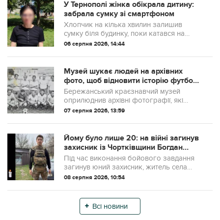
У Тернополі жінка обікрала дитину:
забрала сумку зі смартфоном
Хлопчик на кілька хвилин залишив
сумку біля будинку, поки катався на
велосипеді. Коли повернувся, речей уже
06 серпня 2026, 14:44
не було.
Музей шукає людей на архівних
фото, щоб відновити історію футболу
в Бережанах
Бережанський краєзнавчий музей
оприлюднив архівні фотографії, які
можуть допомогти відновити історію
07 серпня 2026, 13:59
місцевого футболу.
Йому було лише 20: на війні загинув
захисник із Чортківщини Богдан
Шкатуляк
Під час виконання бойового завдання
загинув юний захисник, житель села
Костільники Золотопотіцької громади
08 серпня 2026, 10:54
Богдан Анатолійович Шкатуляк.
Всі новини