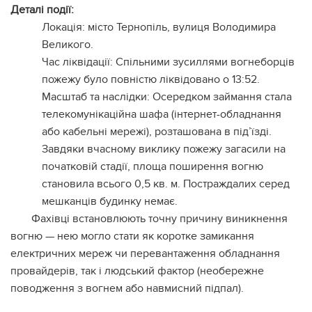
Деталі події:
Локація: місто Тернопіль, вулиця Володимира
Великого.
Час ліквідації: Спільними зусиллями вогнеборців
пожежу було повністю ліквідовано о 13:52.
Масштаб та наслідки: Осередком займання стала
телекомунікаційна шафа (інтернет-обладнання
або кабельні мережі), розташована в під’їзді.
Завдяки вчасному виклику пожежу загасили на
початковій стадії, площа поширення вогню
становила всього 0,5 кв. м. Постраждалих серед
мешканців будинку немає.
Фахівці встановлюють точну причину виникнення
вогню — нею могло стати як коротке замикання
електричних мереж чи перевантаження обладнання
провайдерів, так і людський фактор (необережне
поводження з вогнем або навмисний підпал).