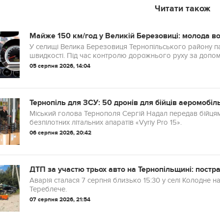
Читати також
Майже 150 км/год у Великій Березовиці: молода 
У селищі Велика Березовиця Тернопільського району п
швидкості. Під час контролю дорожнього руху за допо
авт...
05 серпня 2026, 14:04
Тернопіль для ЗСУ: 50 дронів для бійців аеромобіл
Міський голова Тернополя Сергій Надал передав бійцям
безпілотних літальних апаратів «Vyriy Pro 15».
06 серпня 2026, 20:42
ДТП за участю трьох авто на Тернопільщині: постр
Аварія сталася 7 серпня близько 15:30 у селі Колодне н
Тереблече.
07 серпня 2026, 21:54