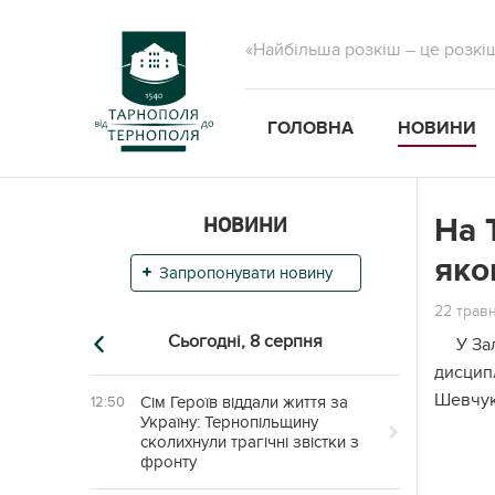
«Найбільша розкіш – це розкі
ГОЛОВНА
НОВИНИ
НОВИНИ
На 
яко
Запропонувати новину
22 травн
Сьогодні,
8 серпня
У За
дисцип
Шевчук
Сім Героїв віддали життя за
12:50
Україну: Тернопільщину
сколихнули трагічні звістки з
фронту