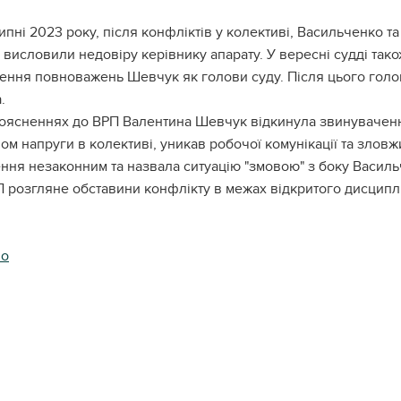
ипні 2023 року, після конфліктів у колективі, Васильченко та
 висловили недовіру керівнику апарату. У вересні судді та
ення повноважень Шевчук як голови суду. Після цього голов
.
оясненнях до ВРП Валентина Шевчук відкинула звинувачен
м напруги в колективі, уникав робочої комунікації та злов
ння незаконним та назвала ситуацію "змовою" з боку Василь
 розгляне обставини конфлікту в межах відкритого дисцип
ло