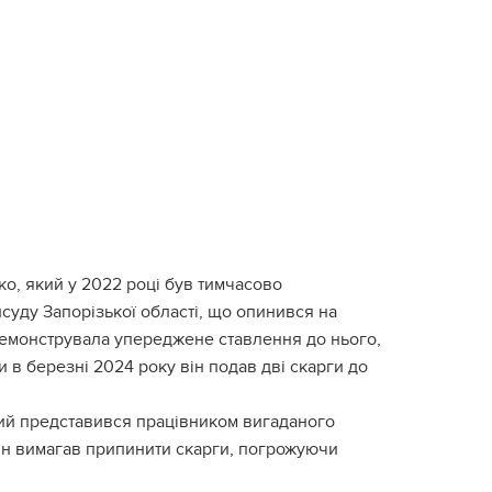
нко, який у 2022 році був тимчасово
суду Запорізької області, що опинився на
демонструвала упереджене ставлення до нього,
и в березні 2024 року він подав дві скарги до
кий представився працівником вигаданого
Він вимагав припинити скарги, погрожуючи