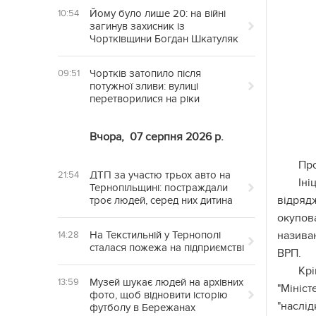
Йому було лише 20: на війні
10:54
загинув захисник із
Чортківщини Богдан Шкатуляк
Чортків затопило після
09:51
потужної зливи: вулиці
перетворилися на ріки
Вчора,
07 серпня 2026 р.
Пр
ДТП за участю трьох авто на
21:54
Іні
Тернопільщині: постраждали
відряд
троє людей, серед них дитина
окупов
На Текстильній у Тернополі
називаю
14:28
сталася пожежа на підприємстві
ВРП.
Крі
Музей шукає людей на архівних
13:59
"Мініст
фото, щоб відновити історію
"наслід
футболу в Бережанах