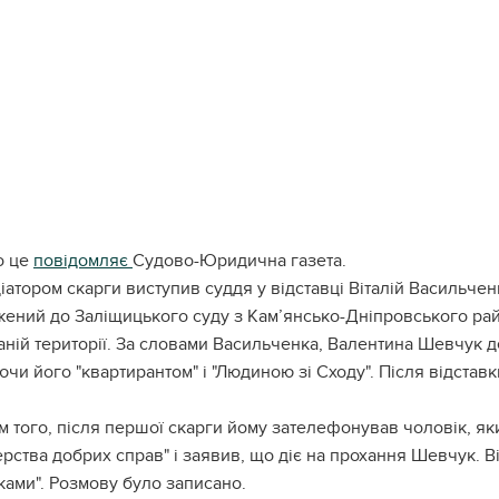
о це
повідомляє
Судово-Юридична газета.
ціатором скарги виступив суддя у відставці Віталій Васильче
жений до Заліщицького суду з Кам’янсько-Дніпровського рай
аній території. За словами Васильченка, Валентина Шевчук 
чи його "квартирантом" і "Людиною зі Сходу". Після відставк
м того, після першої скарги йому зателефонував чоловік, я
ерства добрих справ" і заявив, що діє на прохання Шевчук. 
ками". Розмову було записано.