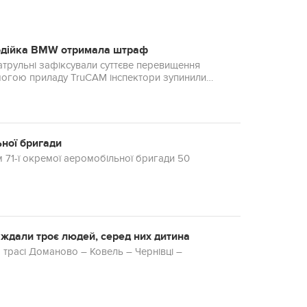
водійка BMW отримала штраф
атрульні зафіксували суттєве перевищення
могою приладу TruCAM інспектори зупинили
ьної бригади
 71-ї окремої аеромобільної бригади 50
аждали троє людей, серед них дитина
а трасі Доманово – Ковель – Чернівці –