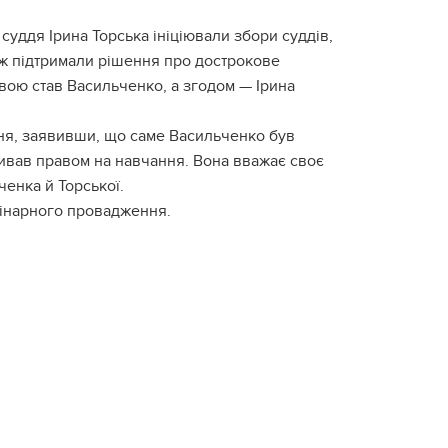
 суддя Ірина Торська ініціювали збори суддів,
кож підтримали рішення про дострокове
ою став Васильченко, а згодом — Ірина
ня, заявивши, що саме Васильченко був
живав правом на навчання. Вона вважає своє
ченка й Торської.
лінарного провадження.