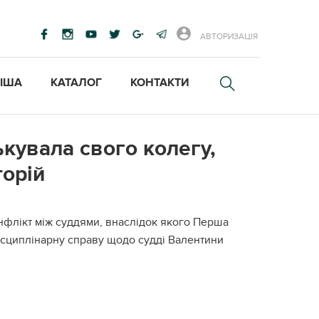
АВТОРИЗАЦІЯ
ІША
КАТАЛОГ
КОНТАКТИ
кувала свого колегу,
торій
онфлікт між суддями, внаслідок якого Перша
исциплінарну справу щодо судді Валентини