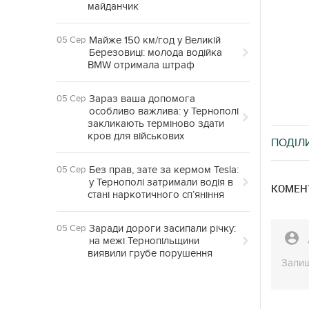
майданчик
Майже 150 км/год у Великій
05 Сер
Березовиці: молода водійка
BMW отримала штраф
Зараз ваша допомога
05 Сер
особливо важлива: у Тернополі
закликають терміново здати
кров для військових
ПОДІЛ
Без прав, зате за кермом Tesla:
05 Сер
у Тернополі затримали водія в
КОМЕНТ
стані наркотичного сп’яніння
Заради дороги засипали річку:
05 Сер
на межі Тернопільщини
виявили грубе порушення
Залиш