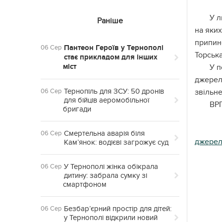
У л
Раніше
на яких
припин
Пантеон Героїв у Тернополі
06 Сер
Торська
стає прикладом для інших
міст
У п
джерело
Тернопіль для ЗСУ: 50 дронів
06 Сер
звільне
для бійців аеромобільної
ВРП
бригади
Смертельна аварія біля
06 Сер
джере
Кам’янок: водієві загрожує суд
У Тернополі жінка обікрала
06 Сер
дитину: забрала сумку зі
смартфоном
Безбар’єрний простір для дітей:
06 Сер
у Тернополі відкрили новий