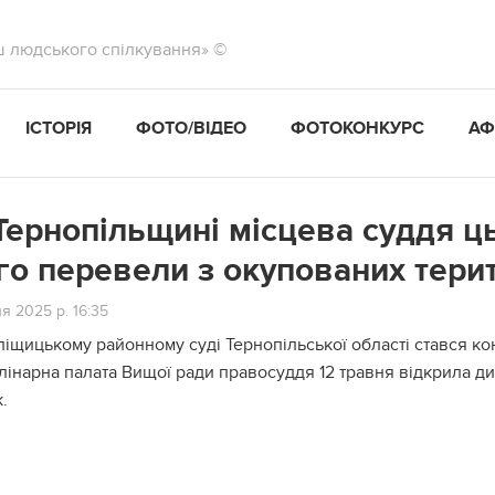
ш людського спілкування» ©
ІСТОРІЯ
ФОТО/ВІДЕО
ФОТОКОНКУРС
АФ
Тернопільщині місцева суддя ць
го перевели з окупованих тери
я 2025 р. 16:35
ліщицькому районному суді Тернопільської області стався к
лінарна палата Вищої ради правосуддя 12 травня відкрила д
.