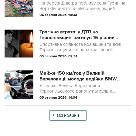
відпочинку людей вкрився сміттям
На березі Дністра поблизу села Губин на
Чортківщині після відпочинку людей
залишилося багато сміття.
04 серпня 2026, 18:34
Трагічна втрата: у ДТП на
Тернопільщині загинув 16-річний
футболіст Максим Бойко
Спортивна спільнота Козівщини та всієї
Тернопільщини зазнала трагічної й
непоправної втрати. У ніч з 3 на 4 серпня
05 серпня 2026, 07:31
зупинилося серце 16-річного Максима
Бойка — мешканця села Слобідка, вихо...
Майже 150 км/год у Великій
Березовиці: молода водійка BMW
отримала штраф
У селищі Велика Березовиця
Тернопільського району патрульні
зафіксували суттєве перевищення
05 серпня 2026, 14:04
швидкості. Під час контролю
дорожнього руху за допомогою
приладу TruCAM інспектори зупинили
Всі новини
авт...