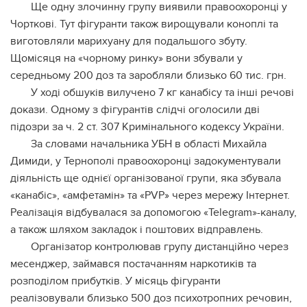
Ще одну злочинну групу виявили правоохоронці у
Чорткові. Тут фігуранти також вирощували коноплі та
виготовляли марихуану для подальшого збуту.
Щомісяця на «чорному ринку» вони збували у
середньому 200 доз та заробляли близько 60 тис. грн.
У ході обшуків вилучено 7 кг канабісу та інші речові
докази. Одному з фігурантів слідчі оголосили дві
підозри за ч. 2 ст. 307 Кримінального кодексу України.
За словами начальника УБН в області Михайла
Димиди, у Тернополі правоохоронці задокументували
діяльність ще однієї організованої групи, яка збувала
«канабіс», «амфетамін» та «PVP» через мережу Інтернет.
Реалізація відбувалася за допомогою «Telegram»-каналу,
а також шляхом закладок і поштових відправлень.
Організатор контролював групу дистанційно через
месенджер, займався постачанням наркотиків та
розподілом прибутків. У місяць фігуранти
реалізовували близько 500 доз психотропних речовин,