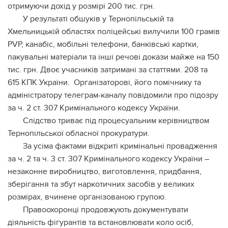
отримуючи дохід у розмірі 200 тис. грн.
У результаті обшуків у Тернопільській та
Хмельницькій областях поліцейські вилучили 100 грамів
PVP, канабіс, мобільні телефони, банківські картки,
пакувальні матеріали та інші речові докази майже на 150
тис. грн. Двоє учасників затримані за статтями. 208 та
615 КПК України. Організаторові, його помічнику та
адміністратору телеграм-каналу повідомили про підозру
за ч. 2 ст. 307 Кримінального кодексу України.
Слідство триває під процесуальним керівництвом
Тернопільської обласної прокуратури.
За усіма фактами відкриті кримінальні провадження
за ч. 2 та ч. 3 ст. 307 Кримінального кодексу України –
незаконне виробництво, виготовлення, придбання,
зберігання та збут наркотичних засобів у великих
розмірах, вчинене організованою групою.
Правоохоронці продовжують документувати
діяльність фігурантів та встановлювати коло осіб,