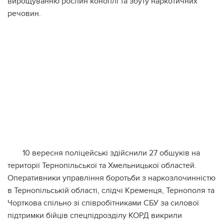
вирощуванню рослин коноплі та збуту наркотичних
речовин.
10 вересня поліцейські здійснили 27 обшуків на
території Тернопільської та Хмельницької областей.
Оперативники управління боротьби з наркозлочинністю
в Тернопільській області, слідчі Кременця, Тернополя та
Чорткова спільно зі співробітниками СБУ за силової
підтримки бійців спецпідрозділу КОРД викрили