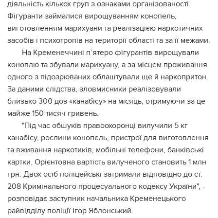
діяльність кількох груп з ознаками організованості.
Фігуранти займалися вирощуванням конопель,
виготовленням марихуани та реалізацією наркотичних
засобів і психотропів на території області та за її межами.
На Кременеччині п’ятеро фігурантів вирощували
коноплю та збували марихуану, а за місцем проживання
одного з підозрюваних облаштували ще й наркопритон.
За даними слідства, зловмисники реалізовували
близько 300 доз «канабісу» на місяць, отримуючи за це
майже 150 тисяч гривень.
"Під час обшуків правоохоронці вилучили 5 кг
канабісу, рослини конопель, пристрої для виготовлення
та вживання наркотиків, мобільні телефони, банківські
картки. Орієнтовна вартість вилученого становить 1 млн
грн. Двох осіб поліцейські затримали відповідно до ст.
208 Кримінального процесуального кодексу України", -
розповідає заступник начальника Кременецького
райвідділу поліції Ігор Яблонський.