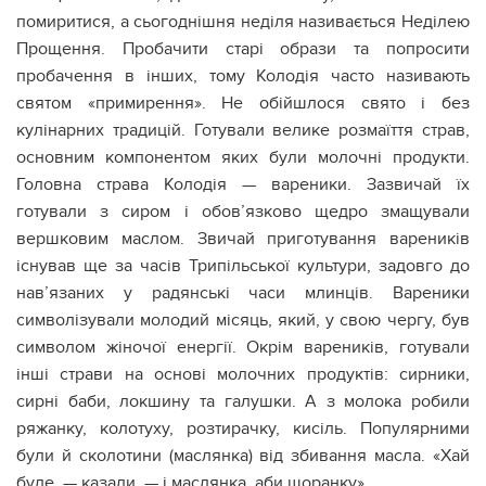
помиритися, а сьогоднішня неділя називається Неділею
Прощення. Пробачити старі образи та попросити
пробачення в інших, тому Колодія часто називають
святом «примирення». Не обійшлося свято і без
кулінарних традицій. Готували велике розмаїття страв,
основним компонентом яких були молочні продукти.
Головна страва Колодія — вареники. Зазвичай їх
готували з сиром і обов’язково щедро змащували
вершковим маслом. Звичай приготування вареників
існував ще за часів Трипільської культури, задовго до
нав’язаних у радянські часи млинців. Вареники
символізували молодий місяць, який, у свою чергу, був
символом жіночої енергії. Окрім вареників, готували
інші страви на основі молочних продуктів: сирники,
сирні баби, локшину та галушки. А з молока робили
ряжанку, колотуху, розтирачку, кисіль. Популярними
були й сколотини (маслянка) від збивання масла. «Хай
буде, — казали, — і маслянка, аби щоранку».