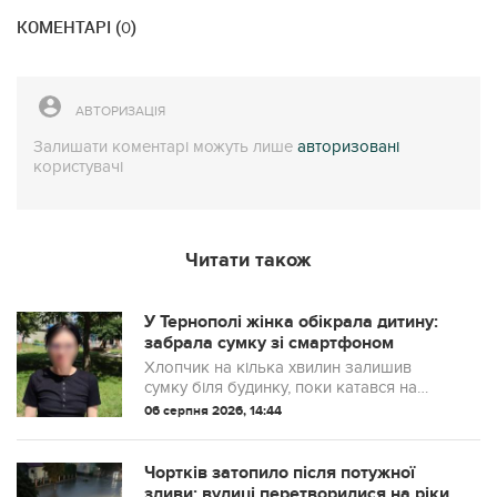
КОМЕНТАРІ (
)
0
АВТОРИЗАЦІЯ
Залишати коментарі можуть лише
авторизовані
користувачі
Читати також
У Тернополі жінка обікрала дитину:
забрала сумку зі смартфоном
Хлопчик на кілька хвилин залишив
сумку біля будинку, поки катався на
велосипеді. Коли повернувся, речей уже
06 серпня 2026, 14:44
не було.
Чортків затопило після потужної
зливи: вулиці перетворилися на ріки