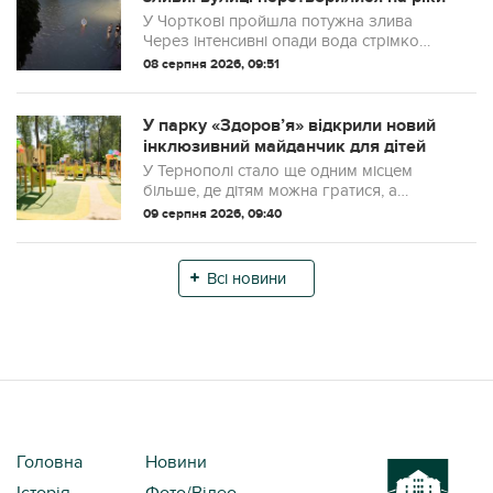
У Чорткові пройшла потужна злива
Через інтенсивні опади вода стрімко
заповнила вулиці міста, місцями
08 серпня 2026, 09:51
утворюючи ріки
У парку «Здоров’я» відкрили новий
інклюзивний майданчик для дітей
У Тернополі стало ще одним місцем
більше, де дітям можна гратися, а
батькам - спокійно проводити час разом
09 серпня 2026, 09:40
із ними.
Всі новини
Головна
Новини