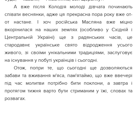
А вже після Колодія молоді дівчата починають
співати веснянки, адже ця прекрасна пора року вже от-
от настане. І хоч російська Масляна вже міцно
вкорінилася на наших землях (особливо у Східній і
Центральній Україні) ще з радянських часів, це
стародавнє українське свято відродження усього
живого, зі своїми унікальними традиціями, заслуговує
на існування у побуті українців і сьогодні.
Отож, попри те, що сьогодні ще дозволяються
забави та вживання м'яса, пам'ятаймо, що вже ввечері
під час молитви потрібно бити поклони, а завтра і
протягом тижня варто бути стриманим у їжі, словах та
розвагах.