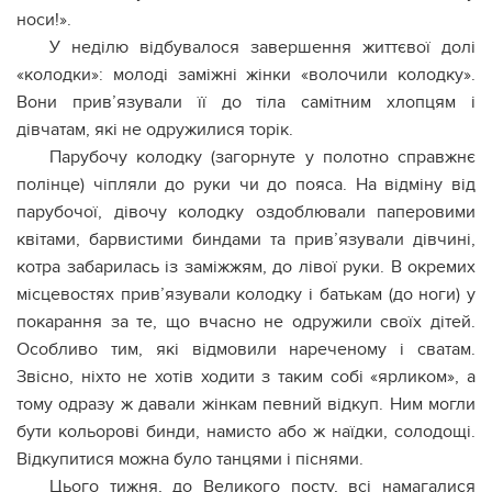
носи!».
У неділю відбувалося завершення життєвої долі
«колодки»: молоді заміжні жінки «волочили колодку».
Вони прив’язували її до тіла самітним хлопцям і
дівчатам, які не одружилися торік.
Парубочу колодку (загорнуте у полотно справжнє
полінце) чіпляли до руки чи до пояса. На відміну від
парубочої, дівочу колодку оздоблювали паперовими
квітами, барвистими биндами та прив’язували дівчині,
котра забарилась із заміжжям, до лівої руки. В окремих
місцевостях прив’язували колодку і батькам (до ноги) у
покарання за те, що вчасно не одружили своїх дітей.
Особливо тим, які відмовили нареченому і сватам.
Звісно, ніхто не хотів ходити з таким собі «ярликом», а
тому одразу ж давали жінкам певний відкуп. Ним могли
бути кольорові бинди, намисто або ж наїдки, солодощі.
Відкупитися можна було танцями і піснями.
Цього тижня, до Великого посту, всі намагалися