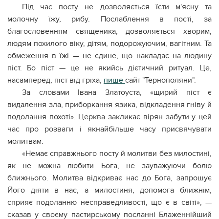
Під час посту не дозволяється їсти м'ясну та
молочну їжу, рибу. Послаблення в пості, за
благословенням священика, дозволяється хворим,
людям похилого віку, дітям, подорожуючим, вагітним. Та
обмеження в їжі — не єдине, що накладає на людину
піст. Бо піст — це не якийсь дієтичний ритуал. Це,
насамперед, піст від гріха,
пише
сайт "Тернополяни".
За словами Івана Златоуста, «щирий піст є
видалення зла, приборкання язика, відкладення гніву й
подолання похоті». Церква закликає вірян забути у цей
час про розваги і якнайбільше часу присвячувати
молитвам.
«Немає справжнього посту й молитви без милостині,
як не можна любити Бога, не зауважуючи болю
ближнього. Молитва відкриває нас до Бога, запрошує
Його діяти в нас, а милостиня, допомога ближнім,
сприяє подоланню несправедливості, що є в світі», —
сказав у своєму пастирському посланні Блаженнійший