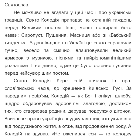
Святослав.
Не можливо не згадати у цей час і про українські
традиції. Свято Колодія припадає на останній тиждень
перед Великим постом. Інші, менш поширені його
назви: Сиропуст, Пущення, Масниця або ж «Бабський
тиждень». З давніх-давен в Україні це свято справляли
гучно, весело та смачно, влаштовували великий
ярмарок з музикою, піснями та найрізноманітнішими
розвагами. І не дивно, адже це було останнє гуляння
перед найсуворішим постом.
Свято Колодія бере свій початок із пра-
слов’янських часів, до хрещення Київської Русі. За
народним повір’ям, Колодій — як Бог і опікун шлюбу,
щедро обдаровував здоров’ям, злагодою, достатком
тих, хто створював родини, дарував подружжю діточок.
Звичаєве право українців осуджувало тих, хто ухилявся
від подружнього життя, а отже, від продовження роду. А
Колодій нагадував: «Не вженився єси — то колодку