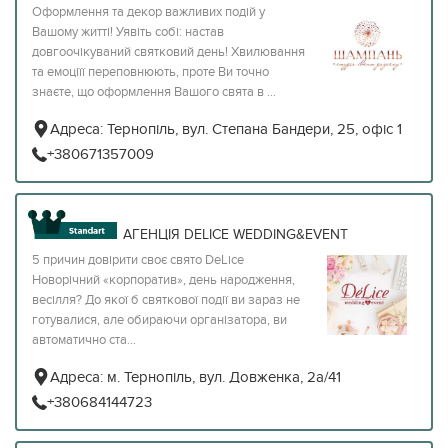
Оформлення та декор важливих подій у
Вашому житті! Уявіть собі: настав
довгоочікуваний святковий день! Хвилювання
та емоціїї переповнюють, проте Ви точно
знаєте, що оформлення Вашого свята в ...
Адреса:
Тернопіль, вул. Cтепана Бандери, 25, офіс 1
+380671357009
АГЕНЦІЯ DELICE WEDDING&EVENT
5 причин довірити своє свято DeLice
Новорічний «корпоратив», день народження,
весілля? До якої б святкової події ви зараз не
готувалися, але обираючи організатора, ви
автоматично ста...
Адреса:
м. Тернопіль, вул. Довженка, 2а/41
+380684144723