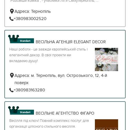
"Розсміши коміка"; - учасники Ліги СміхуТернопіль; ...
Адреса:
Тернопіль
+380983002520
ВЕСІЛЬНА АГЕНЦІЯ ELEGANT DECOR
Наші роботи - це завжди європейський стиль і
елегантний декор. В свої проекти ми
вкладаємо душу!
Адреса:
м. Тернопіль, вул. Острозького, 12, 4-й
поверх
+380983163280
ВЕСІЛЬНЕ АГЕНТСТВО ФІГАРО
Весілля під ключ! Повний комплекс послуг для
органзації цілісного стильного весілля.