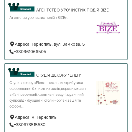
АГЕНТСТВО УРОЧИСТИХ ПОДІЙ BIZE
Агентство урочистих подій «BIZE».
Адреса:
Тернопіль, вул. Замкова, 5
+380961066505
СТУДІЯ ДЕКОРУ "ЕЛЕН"
Студія декору «Elen» - весільна атрибутика -
оформлення банкетних залів,церкви,машин -
виїзні церемонії,креативні ведучі,музичний
супровід - фуршетні столи - організація та
оформ...
Адреса:
м. Тернопіль
+380673515530