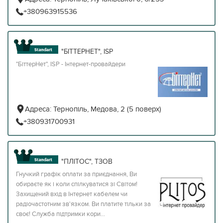
+380963915536
"БІТТЕРНЕТ", ISP
"БіттерНет", ISP - Інтернет-провайдери
Адреса:
Тернопіль, Медова, 2 (5 поверх)
+380931700931
"ПЛІТОС", ТЗОВ
Гнучкий графік оплати за приєднання, Ви
обираєте як і коли спілкуватися зі Світом!
Захищений вхід в Інтернет кабелем чи
радіочастотним зв'язком. Ви платите тільки за
своє! Служба підтримки кори...