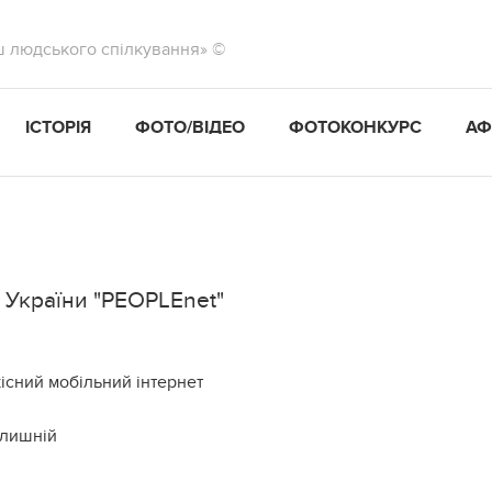
ш людського спілкування» ©
ІСТОРІЯ
ФОТО/ВІДЕО
ФОТОКОНКУРС
АФ
 України "PEOPLEnet"
існий мобільний інтернет
олишній