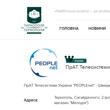
«Найбільша розкіш – це розкі
ГОЛОВНА
НОВИНИ
ПрАТ Телесистеми
ПрАТ Телесистеми України "PEOPLEnet" - Швидк
Тернопіль, Сагайдачного, 2 (к
Адреса:
магазин "Мелодія")