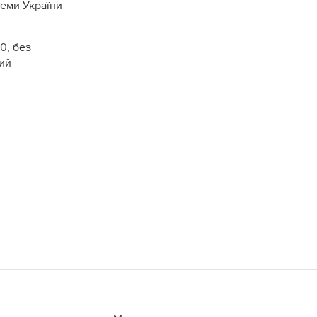
еми України
0, без
ний