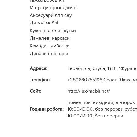
Ліжка дерев’яні
Матраци ортопедичні
Аксесуари для сну
Дитячі меблі
Кухонні столи і кутки
Ламелеві каркаси
Комоди, тумбочки
Дивани і тапчани
Адреса:
Тернопіль, Стуса, 1 (ТЦ "Фуршет
Телефон:
+380680755196
Салон "Люкс м
Cайт:
http://lux-mebli.net/
понеділок: вихідний; вівторок-
Години роботи:
10:00-19:00, без перерви субот
10:00-17:00, без перерви