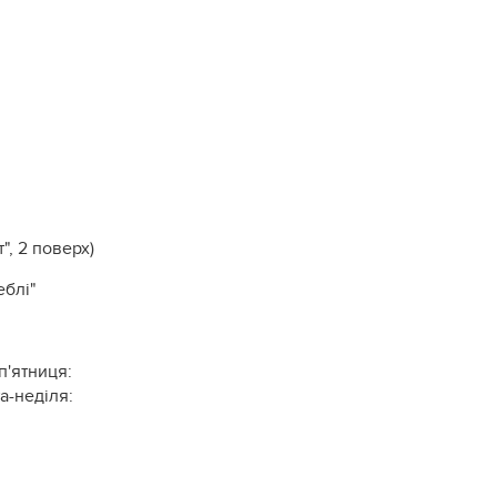
", 2 поверх)
еблі"
п'ятниця:
а-неділя: