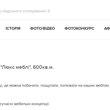
ш людського спілкування» ©
ІСТОРІЯ
ФОТО/ВІДЕО
ФОТОКОНКУРС
АФ
 "Люкс меблі", 600кв.м.
щі, де можна побачити, пощупати, полежати на наших меблях
сучасні мебельні концепції: