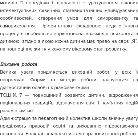
мотивів її поведінки і діяльності з урахуванням вікових
інтелектуальних, фізичних, статевих та інших індивідуальних
особливостей, створення умов для саморозвитку та
самовиховання. Пріоритетною складовою педагогічного
процесу є особистісно-зорієнтована взаємодія психолога з
дитиною, згідно з якою кожна дитина має право на своє „Я”,
на повноцінне життя у кожному віковому етапі розвитку.
Виховна робота
Велика увага приділяється виховній роботі у всіх її
напрямках. Форми та методи роботи плануються на
діагностичній основі і є різноманітними.
ТСШ№7 — повноцінний розвиток дитини, відродження
національних традицій, відзначення свят і пам’ятних подій
разом з сім’єю.
Адміністрація та педагогічний колектив школи значну увагу
приділяють правовій освіті та вихованню підростаючого
покоління. В школі склалася система правовиховної роботи.