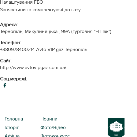
Налаштування ГБО ;
Запчастини та комплектуючі до газу
Адреса:
Тернопіль, Микулинецька , 99А (гуртовня "Н-Пак")
Телефон:
+380978400214
Avto VIP gaz Тернопіль
Cайт:
http://www.avtovipgaz.com.ua/
Соц.мережі:
Головна
Новини
Історія
Фото/Відео
Афіша
Фотоконкурс